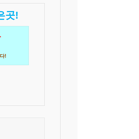
은곳!
.
다!
서