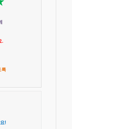
★
게
.
도록
요!