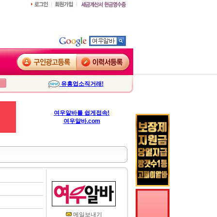
유흥업소직거래!
여우알바를 쉽게접속!
여우알바.com
메일보내기