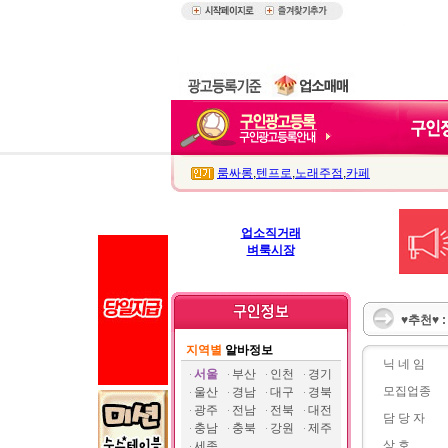
룸싸롱
,
텐프로
,
노래주점
,
카페
업소직거래
벼룩시장
♥추천♥ 
지역별
알바정보
닉 네 임
서울
부산
인천
경기
모집업종
울산
경남
대구
경북
광주
전남
전북
대전
담 당 자
충남
충북
강원
제주
상 호
세종