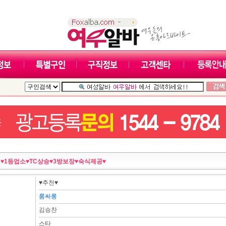
:
♥1등업소♥TC상승♥3방보장♥숙식제공♥
♥추천♥
룸싸롱
김승찬
스타