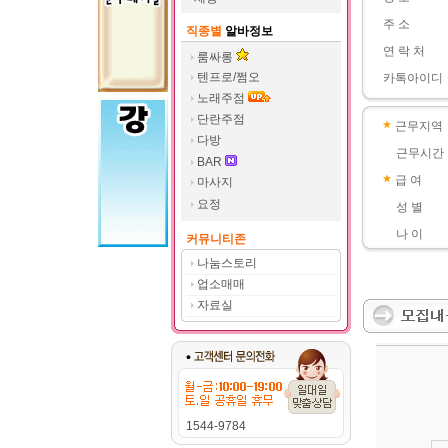
주 소
직종별
알바정보
연 락 처
룸싸롱
텐프로/쩜오
카톡아이디
노래주점
단란주점
근무지역
다방
근무시간
BAR
급 여
마사지
요정
성 별
나 이
커뮤니티존
나눔스토리
업소매매
자료실
1544-9784