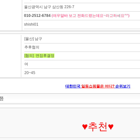
울산광역시 남구 삼산동 226-7
010-2512-6784
(여우알바 보고 전화드렸는데요~라고하세요^^)
shishi01
[울산] 남구
추후협의
[협의] 면접후결정
여
20~45
대한민국
일등쇼핑몰은 어디?
순위보기
♥추천♥