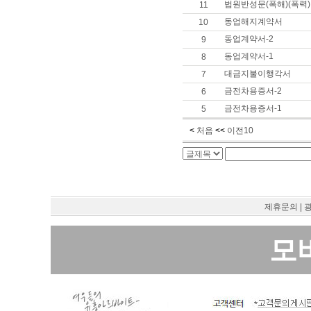
법원반성문(폭해)(폭력)
11
동업해지계약서
10
동업계약서-2
9
동업계약서-1
8
대금지불이행각서
7
금전차용증서-2
6
금전차용증서-1
5
<
처음
<<
이전10
제휴문의
|
모