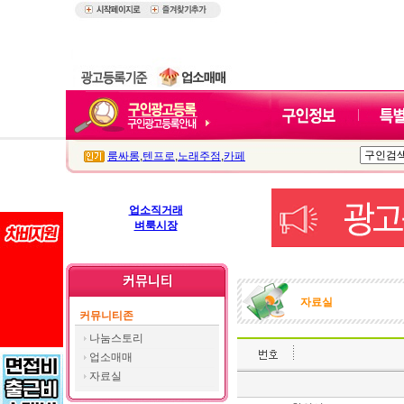
룸싸롱
,
텐프로
,
노래주점
,
카페
업소직거래
벼룩시장
자료실
커뮤니티존
나눔스토리
업소매매
자료실