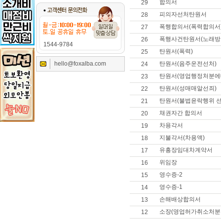
합의서
29
피의자선처탄원서
28
폭행합의서(폭력합의서
27
폭행사건탄원서(노래방
26
1544-9784
탄원서(폭력)
25
hello@foxalba.com
탄원서(음주운전선처)
24
탄원서(영업행정처분에
23
탄원서(성매매알선죄)
22
탄원서(불법윤락행위 선
21
채권자간 합의서
20
차용각서
19
지불각서(차용액)
18
유흥장임대차계약서
17
위임장
16
영수증-2
15
영수증-1
14
손해배상합의서
13
소장(영업허가취소처분
12