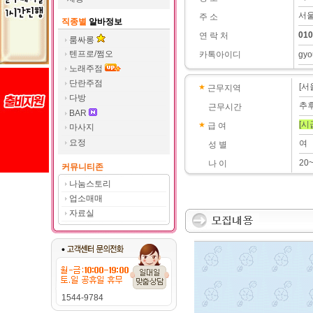
서울
주 소
직종별
알바정보
010
연 락 처
룸싸롱
텐프로/쩜오
카톡아이디
gy
노래주점
단란주점
[서
근무지역
다방
추
근무시간
BAR
[시
급 여
마사지
요정
여
성 별
20
나 이
커뮤니티존
나눔스토리
업소매매
자료실
1544-9784