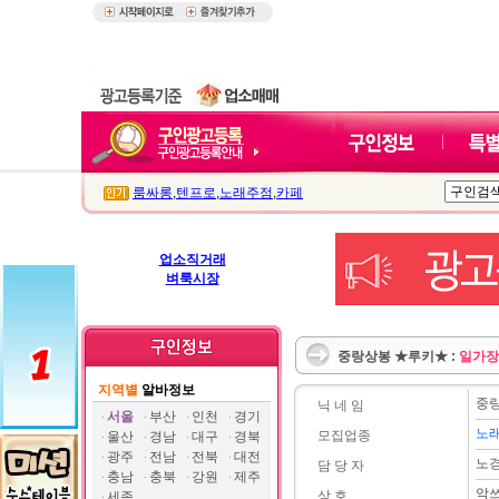
룸싸롱
,
텐프로
,
노래주점
,
카페
업소직거래
벼룩시장
중랑상봉 ★루키★ :
일가장
지역별
알바정보
중
닉 네 임
서울
부산
인천
경기
노
모집업종
울산
경남
대구
경북
광주
전남
전북
대전
노
담 당 자
충남
충북
강원
제주
악
상 호
세종