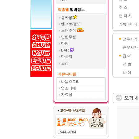
주 소
직종별
알바정보
연 락 처
룸싸롱
텐프로/쩜오
카톡아이디
노래주점
단란주점
근무지역
다방
근무시간
BAR
급 여
마사지
요정
성 별
나 이
커뮤니티존
나눔스토리
업소매매
자료실
1544-9784