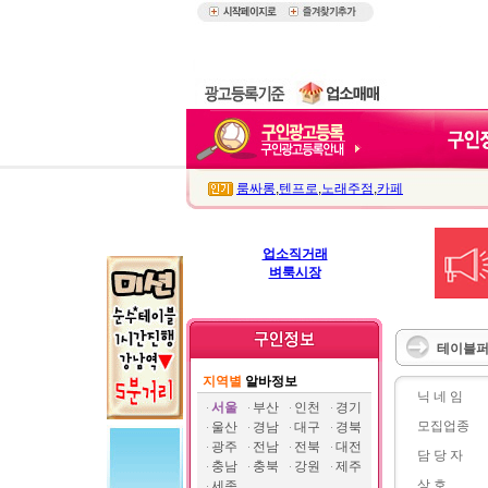
룸싸롱
,
텐프로
,
노래주점
,
카페
업소직거래
벼룩시장
테이블퍼
지역별
알바정보
닉 네 임
서울
부산
인천
경기
모집업종
울산
경남
대구
경북
광주
전남
전북
대전
담 당 자
충남
충북
강원
제주
상 호
세종