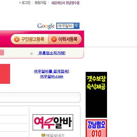
유흥업소직거래!
여우알바를 쉽게접속!
여우알바.com
메일보내기