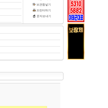
보관함넣기
프린터하기
문자보내기