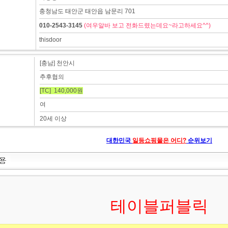
충청남도 태안군 태안읍 남문리 701
010-2543-3145
(여우알바 보고 전화드렸는데요~라고하세요^^)
thisdoor
[충남] 천안시
추후협의
[TC] 140,000원
여
20세 이상
대한민국
일등쇼핑몰은 어디?
순위보기
테이블퍼블릭