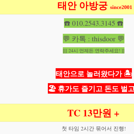
태안 아방궁
since2001
☎️ 010.2543.3145 ☎️
💬 카톡 : thisdoor 💬
[[[ 24시 언제든 연락주세요! ]]
태안으로 놀러왔다가 🏝
🏖 휴가도 즐기고 돈도 벌고
TC 13만원 +
첫 타임 2시간 묶어서 진행!