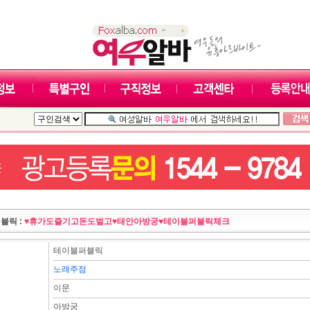
블릭 :
♥휴가도즐기고돈도벌고♥태안아방궁♥테이블퍼블릭체크
테이블퍼블릭
노래주점
이문
아방궁