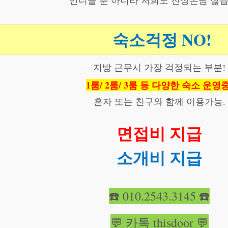
언니들 뿐 아니라 저희도 진상손님 싫습
숙소걱정 NO!
지방 근무시 가장 걱정되는 부분!
1룸/ 2룸/ 3룸 등 다양한 숙소 운영중
혼자 또는 친구와 함께 이용가능.
면접비 지급
소개비 지급
☎️ 010.2543.3145 ☎️
💬 카톡 thisdoor 💬