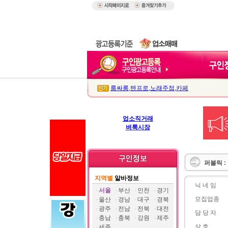
룸싸롱
,
텐프로
,
노래주점
,
카페
업소직거래
벼룩시장
퍼블릭 :
지역별
알바정보
닉 네 임
서울
부산
인천
경기
모집업종
울산
경남
대구
경북
광주
전남
전북
대전
담 당 자
충남
충북
강원
제주
상 호
세종