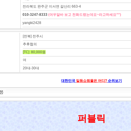
전라북도 완주군 이서면 갈산리 663-4
010-3247-8333
(여우알바 보고 전화드렸는데요~라고하세요^^)
yangki2428
[전북] 전주시
추후협의
[TC] 80,000원
여
20대-30대
대한민국
일등쇼핑몰은 어디?
순위보기
퍼블릭