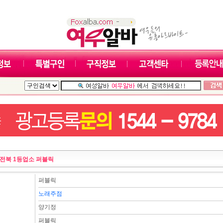
전북 1등업소 퍼블릭
퍼블릭
노래주점
양기정
퍼블릭