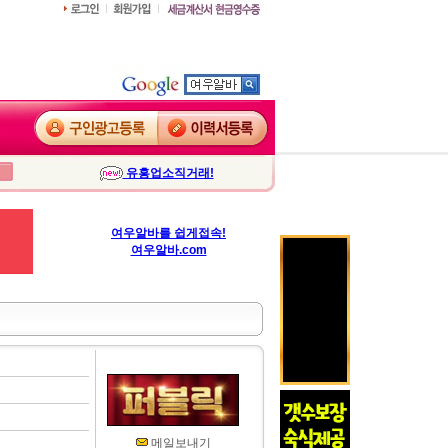
유흥업소직거래!
여우알바를 쉽게접속!
여우알바.com
메일보내기