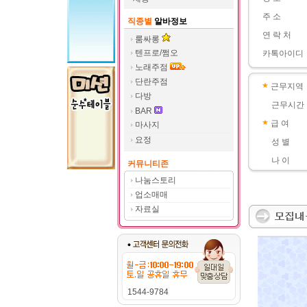
주 소
직종별
알바정보
연 락 처
룸싸롱
텐프로/쩜오
카톡아이디
노래주점
단란주점
근무지역
다방
근무시간
BAR
급 여
마사지
요정
성 별
나 이
커뮤니티존
나눔스토리
업소매매
자료실
1544-9784