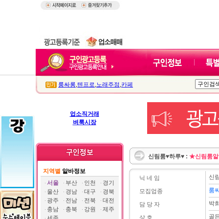
룸싸롱
,
텐프로
,
노래주점
,
카페
업소직거래
벼룩시장
신림룸♥하루♥ :
★신림룸알
지역별
알바정보
신
닉 네 임
서울
부산
인천
경기
룸
모집업종
울산
경남
대구
경북
광주
전남
전북
대전
박
담 당 자
충남
충북
강원
제주
골
상 호
세종