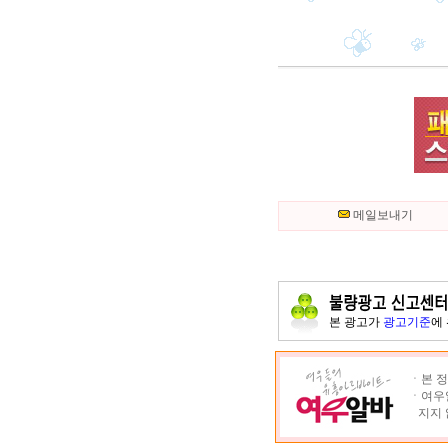
메일보내기
본 광고가
광고기준
에
ㆍ본 정
ㆍ여우알
지지 