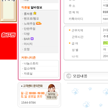
서울
주 소
직종별
알바정보
010
연 락 처
룸싸롱
텐프로/쩜오
카톡아이디
nav
노래주점
단란주점
[서
근무지역
다방
추
근무시간
BAR
[TC
급 여
마사지
요정
여
성 별
20
나 이
커뮤니티존
나눔스토리
업소매매
자료실
1544-9784