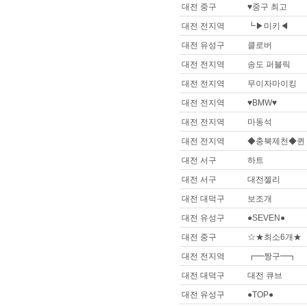
대전 중구
♥중구 최고
대전 전지역
┗▶미키◀
대전 유성구
클로버
대전 전지역
송도 퍼블릭
대전 전지역
무이자마이킹
대전 전지역
♥BMW♥
대전 전지역
마동석
대전 전지역
◆충북제천◆퀸
대전 서구
하트
대전 서구
대전젤리
대전 대덕구
보조개
대전 유성구
●SEVEN●
대전 중구
☆★최소6개★
대전 전지역
┏━짱구━┓
대전 대덕구
대전 큐브
대전 유성구
●TOP●