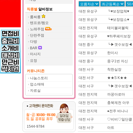
직종별
알바정보
대전 유성구
┗♥보장업체♥
룸싸롱
대전 유성구
┗♥보장업소♥
텐프로/쩜오
대전 전지역
테이블퍼블릭
노래주점
단란주점
대전 유성구
♥하루페이보장
다방
대전 중구
┗▶갯수보장◀
BAR
대전 유성구
한이사
마사지
요정
대전 중구
중구1번 자신
대전 서구
착한실장
커뮤니티존
대전 서구
★★S K★★
나눔스토리
업소매매
대전 서구
┗▶갯수보장◀
자료실
대전 전지역
까꿍아로마
대전 전지역
충북제천 아우
대전 전지역
●전주 바나나
대전 서구
♡비비♡일단클
1544-9784
대전 서구
아트