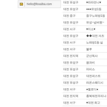
대전 유성구
♥라라언니♥
hello@foxalba.com
대전 유성구
●●●유성1등
대전 중구
중구노래방1등
대전 유성구
유성~넘버원~
대전 서구
♥미소♥
대전 유성구
◆◆대전 셔츠
대전 서구
노래방1등 실
대전 서구
블루
대전 전지역
군산독사
대전 유성구
왕과비
대전 유성구
어비스
대전 유성구
대전퍼스트
대전 유성구
라온스웨디시
대전 서구
●멜로디●
대전 전지역
충북제천우리나
대전 서구
♥대전 최고