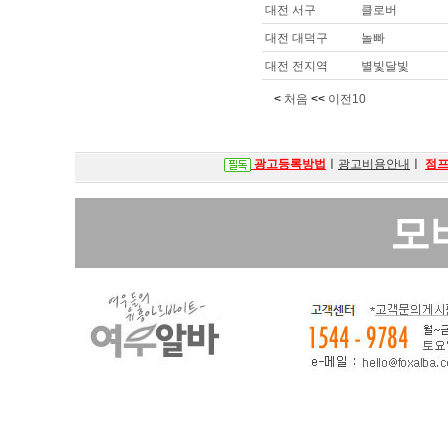
대전 서구
클로버
대전 대덕구
놀빠
대전 전지역
별빛달빛
<
처음
<<
이전10
광고등록방법
ㅣ
광고비용안내
ㅣ
점
모