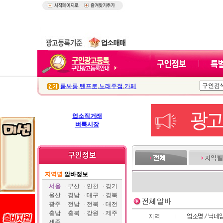
룸싸롱
,
텐프로
,
노래주점
,
카페
업소직거래
벼룩시장
지역별
알바정보
서울
부산
인천
경기
울산
경남
대구
경북
광주
전남
전북
대전
충남
충북
강원
제주
세종