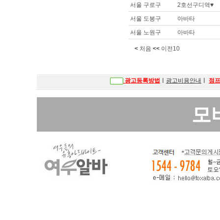
서울 구로구
2호선구디역♥
서울 도봉구
아바타
서울 노원구
아바타
<
처음
<<
이전10
광고등록방법
ㅣ
광고비용안내
ㅣ
점
모