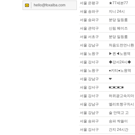
서울 은평구
★77세븐77
hello@foxalba.com
서울 송파구
지니 24시
서울 송파구
분당 일등룸
서울 관악구
신림 헤이즈
서울 서초구
분당 일등룸
서울 강남구
처음도전언니환
서울 노원구
▶퀸◀노원역
서울 강서구
◆강서24시◆
서울 노원구
●키티●노원역
서울 강남구
❤
서울 강서구
■□■□■□■
서울 강서구
허위광고속지마
서울 강남구
엘리트짱구차시
서울 강남구
술 안먹고 고
서울 송파구
송파 싹쓸이
서울 강서구
간지 24시간