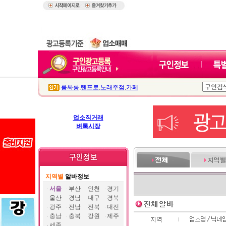
룸싸롱
,
텐프로
,
노래주점
,
카페
업소직거래
벼룩시장
지역별
알바정보
서울
부산
인천
경기
울산
경남
대구
경북
광주
전남
전북
대전
충남
충북
강원
제주
세종