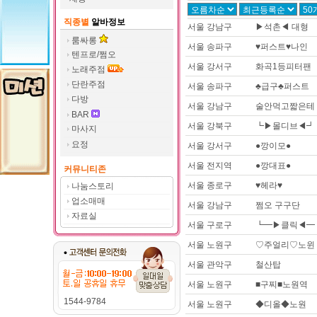
직종별
알바정보
서울 강남구
▶석촌◀ 대형
룸싸롱
서울 송파구
♥퍼스트♥나인
텐프로/쩜오
서울 강서구
화곡1등피터팬
노래주점
단란주점
서울 송파구
♣급구♣퍼스트
다방
서울 강남구
술안먹고짧은테
BAR
서울 강북구
┗▶몰디브◀┛
마사지
요정
서울 강서구
●깡이모●
서울 전지역
●깡대표●
커뮤니티존
서울 종로구
♥헤라♥
나눔스토리
업소매매
서울 강남구
쩜오 구구단
자료실
서울 구로구
┗━▶클릭◀━
서울 노원구
♡주얼리♡노윈
서울 관악구
철산탑
서울 노원구
■구찌■노원역
1544-9784
서울 노원구
◆디올◆노원