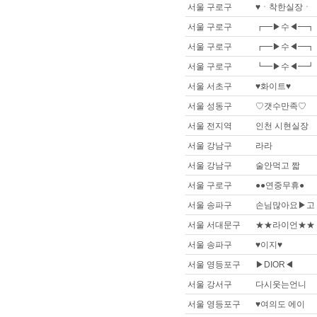
서울 구로구
♥ㆍ착한실장ㆍ
서울 구로구
┏━▶수◀━┓
서울 구로구
┏━▶수◀━┓
서울 구로구
┗━▶수◀━┛
서울 서초구
♥화이트♥
서울 성동구
♡갯수만족♡
서울 전지역
인천 시현실장
서울 강남구
라라
서울 강남구
술안먹고 짧
서울 구로구
●●연중무휴●
서울 송파구
손님많아요▶고
서울 서대문구
★★라이언★★
서울 송파구
♥이지♥
서울 영등포구
▶DIOR◀
서울 강서구
다시웃는언니
서울 영등포구
♥여의도 에이