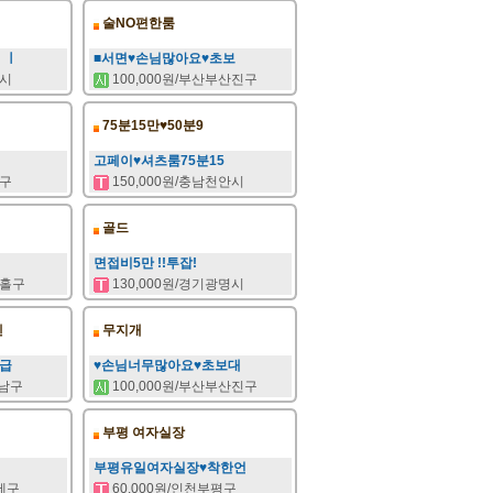
술NO편한룸
ㅣㅣ
■서면♥손님많아요♥초보
주시
100,000원/부산부산진구
75분15만♥50분9
고페이♥셔츠룸75분15
서구
150,000원/충남천안시
골드
면접비5만 !!투잡!
추홀구
130,000원/경기광명시
텐
무지개
지급
♥손님너무많아요♥초보대
남구
100,000원/부산부산진구
부평 여자실장
부평유일여자실장♥착한언
연제구
60,000원/인천부평구