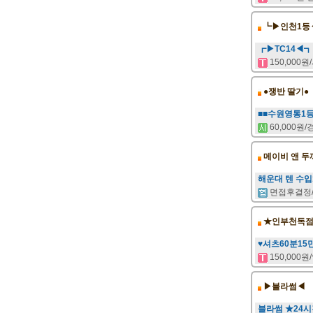
┗▶인천1등
┏▶TC14◀┓
150,000
●쟁반 딸기●
■■수원영통1
60,000원
메이비 앤 두
해운대 텐 수입
면접후결정
★인부천독점
♥셔츠60분15만
150,000
▶블라썸◀
블라썸 ★24시