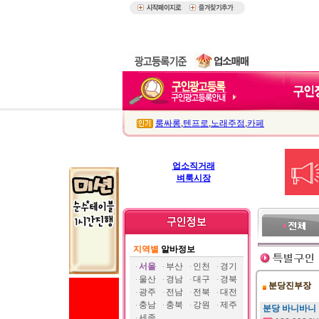
룸싸롱
,
텐프로
,
노래주점
,
카페
업소직거래
벼룩시장
지역별
알바정보
서울
부산
인천
경기
울산
경남
대구
경북
분당진부장
광주
전남
전북
대전
충남
충북
강원
제주
분당 바니바니
세종