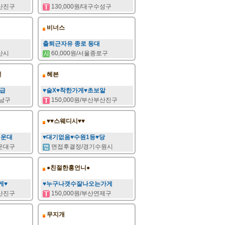
부산진구
130,000원/대구수성구
비너스
출퇴근자유 종로 동대
안산시
60,000원/서울종로구
텐
헤븐
지급
♥술X♥착한가게♥초보알
남구
150,000원/부산부산진구
♥♥스웨디시♥♥
해운대
♥대기없음♥수원1등♥당
해운대구
면접후결정/경기수원시
●친절한홍언니●
게♥
♥누구나갯수잘나오는가게
부산진구
150,000원/부산연제구
무지개