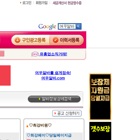
유흥업소직거래!
여우알바를 쉽게접속!
여우알바.com
♡최강비원♡
♡최강페이♡당일페이지급