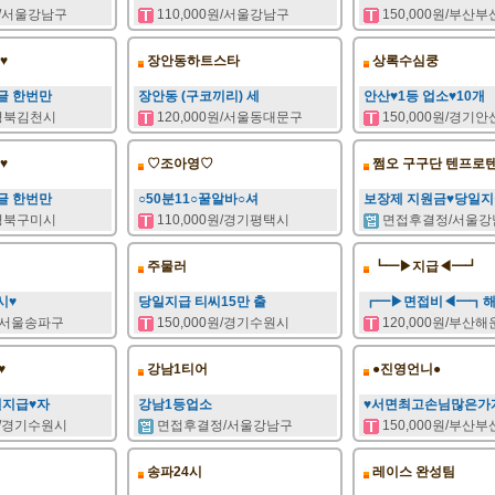
/서울강남구
110,000원/서울강남구
150,000원/부산
♥
장안동하트스타
상록수심쿵
글 한번만
장안동 (구코끼리) 세
안산♥1등 업소♥10개
/경북김천시
120,000원/서울동대문구
150,000원/경기
♥
♡조아영♡
쩜오 구구단 텐프로
글 한번만
○50분11○꿀알바○셔
보장제 지원금♥당일
/경북구미시
110,000원/경기평택시
면접후결정/서울강
주물러
┗━▶지급◀━┛
시♥
당일지급 티씨15만 출
┏━▶면접비◀━┓
원/서울송파구
150,000원/경기수원시
120,000원/부산
♥
강남1티어
●진영언니●
일지급♥자
강남1등업소
♥서면최고손님많은가
/경기수원시
면접후결정/서울강남구
150,000원/부산
송파24시
레이스 완성팀