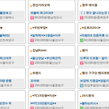
천안가라오케
청주 에이원
 불장★고
퍼블릭 최고티씨9
ㅣㅣ갯수 잘나오는곳
원/경기평택시
90,000원/충남천안시
70,000원/충북청
등★
♥우빈부장♥
♥도토리24시♥
퍼블릭8만
♥밀착케어♥1등팀♥아우
♥차량3대 연중무휴 시
원/인천계양구
150,000원/서울강서구
60,000원/서울강
강남Room
몽이
대최고대우
●울산강남 ●부산퇴근차
드루와 드르왕 ~ 같이
원/서울마포구
150,000원/울산남구
50,000원/인천미
트렌드
쩜오 구구단 텐프로
차량 운행
모여봐
보장제 지원금♥당일
/서울구로구
150,000원/서울중랑구
면접후결정/서울강
♥TC15만원♥미션♥
24시문의
표갯수 무
♥♥TC15만원지급♥♥
●불타는티시●
/인천서구
150,000원/서울강남구
100,000원/부산