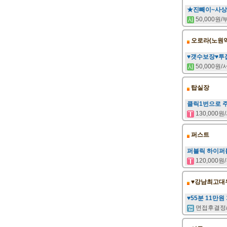
★진빼이~사상
50,000원
오로라(노원역
♥갯수보장♥투
50,000원
탑실장
클릭1번으로 
130,000
퍼스트
퍼블릭 하이퍼
120,000
♥강남최고대
♥55분 11만원
면접후결정