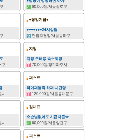
오
♥실장이 멍청하면 아가
파구
60,000원/서울종로구
♥당일지급♥
♥♥♥♥♥♥♥24시상담
로구
면접후결정/서울송파구
지정
로
지정 구해용 숙소제공
강서구
70,000원/경기파주시
퍼스트
점
하이퍼블릭 하퍼 시간당
수원시
120,000원/서울동대문구
김대표
☆손님없어도 시급지급☆
수원시
60,000원/서울양천구
퍼스트