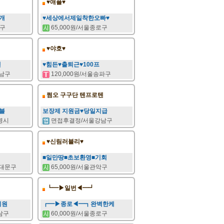
♥애플♥
개
♥세상에서제일착한오빠♥
서구
65,000원/서울종로구
♥야호♥
맨
♥힘든♥출퇴근♥100프
남구
120,000원/서울송파구
쩜오 구구단 텐프로텐
블
보장제 지원금♥당일지급
광명시
면접후결정/서울강남구
♥신림러블리♥
■일만땅■초보환영■기회
대문구
65,000원/서울관악구
┗━▶일번◀━┛
의원
┏━▶종로◀━┓완벽한케
강남구
60,000원/서울종로구