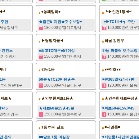
◀┛
♥쏭패밀리♥
┗▶인천1등◀┛
 주안
★출근비지원★갯수보장♥
┏▶TC14◀┓ 주안
원/서울강서구
180,000원/경기고양시
150,000원/인천
▶당일지급◀
하남 김전무
등 건전노
■최고TC대우■5T이상
하남 퍼블릭 갯수보장!
/경기수원시
150,000원/경기안양시
140,000원/경기
꺼비
강남1등
♥♥야호♥♥
1등
60뷴★TC20만원★순
♥찐365일♥24시♥반
/부산해운대구
180,000원/서울강남구
120,000원/서울
셔츠★
★인부천셔츠1등★
★인부천셔츠독점★
♥45
★셔츠60분15★45분
♥셔츠60분15만♥45
원/인천계양구
150,000원/인천부평구
150,000원/서울
1등 하퍼 달토
■서면룸■
간 문의
■■달토 1등 여실장
♥서면룸1시간10만원