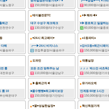
키니룸♥
송파일많은대형가게♥↗♥
┏━♥잠실♥━┓♥가라
원/서울노원구
150,000원/서울송파구
90,000원/서울송
테이블전문TC
♥▶헤라◀♥
 출퇴근
대구 수성구 체크체크
♥▶종로최고 일잘하는
원/인천연수구
130,000원/대구수성구
60,000원/서울종
등
♥24시 최고페이♥
●1등파티●
간 다해
┏━▶24시 비지니스
●강서1등●퇴근시페이
원/서울송파구
면접후결정/서울송파구
150,000원/서울
도파민
재롱실장
대전 룸
모든 조건 맞취주는 남
♬♬♬ 박스안 셔츠독
원/대전유성구
110,000원/서울강남구
150,000원/경기
▶출퇴근차◀
뮤가라오케
룸 10
■콜수빵빵■최고페이보장
인계동 60분 1시간
원/부산해운대구
150,000원/경기안양시
150,000원/경기
♥꿀♥성실한실장♥
혁신독점가게