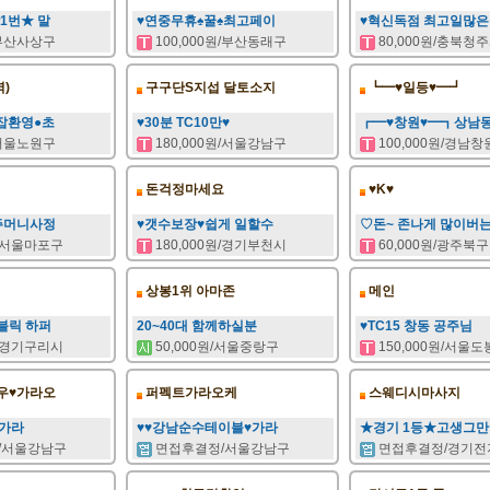
1번★ 말
♥연중무휴♠꿀♠최고페이
♥혁신독점 최고일많
/부산사상구
100,000원/부산동래구
80,000원/충북청
)
구구단S지섭 달토소지
┗━♥일등♥━┛
잡환영●초
♥30분 TC10만♥
┏━♥창원♥━┓상남
/서울노원구
180,000원/서울강남구
100,000원/경남
돈걱정마세요
♥K♥
주머니사정
♥갯수보장♥쉽게 일할수
♡돈~ 존나게 많이버
원/서울마포구
180,000원/경기부천시
60,000원/광주북구
상봉1위 아마존
메인
블릭 하퍼
20~40대 함께하실분
♥TC15 창동 공주님
원/경기구리시
50,000원/서울중랑구
150,000원/서울
우♥가라오
퍼펙트가라오케
스웨디시마사지
 가라
♥♥강남순수테이블♥가라
★경기 1등★고생그
/서울강남구
면접후결정/서울강남구
면접후결정/경기전