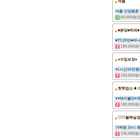
여름
여름 안양평촌
60,000원
■분당■하퍼■
■TC20만■바
180,000
●수입보장●
♥1시간10만
150,000
핫핫업소◀
♥♥테이블만♥
180,000
♡♡블랙실
가락동 24시 
150,000