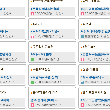
♥━━친구랑환영━━♥
강서구1등 콜
 범계
♥돈욕심 일욕심♥ 출퇴
●대기없음●출퇴지원●
/경기안양시
150,000원/경기안양시
60,000원/서울강
●써니●
킹스맨
니바니■
●부천상동1등 ●선불●
역삼역 8번출구 킹스
원/경기성남시
150,000원/경기부천시
면접후결정/서울강
♡주얼리♡노윈
♥원피스♥
원돈벌기쉬
20대~40대 급구
♥고품격♥여신알바♥퍼
원/부산부산진구
50,000원/서울노원구
150,000원/경기
◁◀
수원TOP실장
신촌 라운딩
갯수자신있
♥수원1등♥수원 전 지
3개씩 꾸준하게 ♬
원/서울전지역
70,000원/경기수원시
면접후결정/서울서
장♡♡
룸60개 룸카페(하퍼
엘리트짱구차시현
최고페이
광주 룸카페 (하이 퍼
♥사이즈안봄♥언니들
원/서울송파구
150,000원/광주서구
120,000원/서울