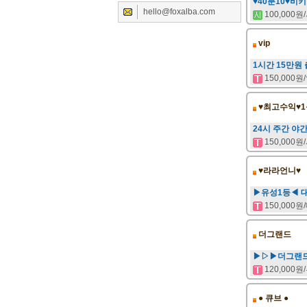
♥40분10♥비
hello@foxalba.com
100,000
vip
1시간 15만원
150,000
♥최고수익♥1
24시 주간 야
150,000
♥라라언니♥
▶유성1등◀ 
150,000
더그랜드
▶▷▶더그랜드 
120,000
● 큐브 ●