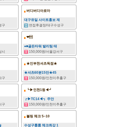
버디버디아로마
대구유일 사이트홍보 제
부평구
면접후결정/대구수성구
❤
●■골든타워 발리팀 태
하남시
150,000원/서울강서구
★인부천셔츠독점★
★셔츠60분15만★45
송파구
150,000원/인천미추홀구
┗▶인천1등◀┛
┏▶TC14◀┓ 주안
강서구
150,000원/인천미추홀구
블링 체크 5~10
술
수성구룸룸 체크최강 1