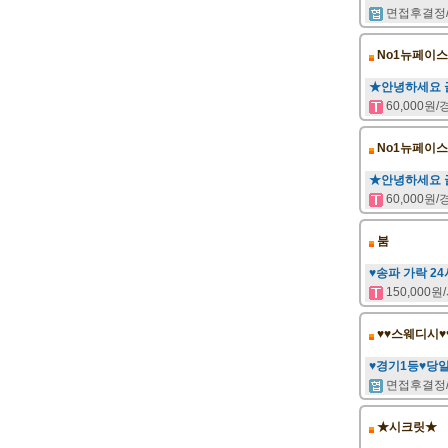
면접후결정
No1뉴페이스
★안녕하세요 
60,000원
No1뉴페이스
★안녕하세요 
60,000원
붐
♥송파 가락 24
150,000
♥♥스웨디시♥
♥경기1등♥당
면접후결정
★시크릿★