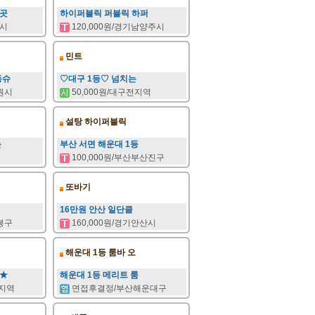
은곳
하이퍼블릭 퍼블릭 하퍼
주시
120,000원/경기남양주시
민트
동슈
♡대구 1등♡ 넘치는
창원시
50,000원/대구전지역
설탕 하이퍼블릭
는
부산 서면 해운대 1등
100,000원/부산부산진구
또바기
16만원 안산 일단클
도봉구
160,000원/경기안산시
해운대 1등 룸바 오
만★
해운대 1등 메리트 룸
지역
면접후결정/부산해운대구