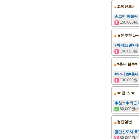
고덕신도시
★고덕 퍼블릭
150,000
★인부천 1
♥하퍼12만♥
150,000
♥홍대 블루♥
■No때초■홍
130,000
★ 찬 스 ★
◈찬스◈퇴근 
60,000원
검단일번
검단신도시 목
80,000원