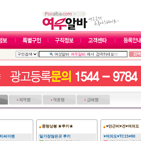
중랑상봉 ★루키★
♥만근비♥건♥여의도
 티씨이벤
일가장많은곳 루키
♥여의도♥TC15♥90