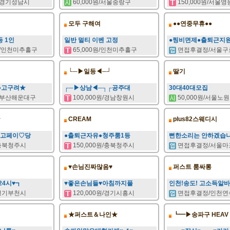
원/경기성남시
60,000원/서울중랑구
150,000원/서울
모두 구해여
●●연중무휴●●
등 1인
일반 멀티 이벤 고정
●찡비면제●출퇴근지
/인천미추홀구
65,000원/인천미추홀구
면접후결정/서울구
└─▶일등◀─┘
딸기
●고구려★
┌─▶상남◀─┐┌공주대
30대40대모집
원/부산해운대구
100,000원/경남창원시
50,000원/서울노
☆
CREAM
plus82스웨디시
최고페이♡당
●출퇴근자유●청주룸1등
뻔한소리는 안하겠습
/충북청주시
150,000원/충북청주시
면접후결정/서울마
♥손님진짜많음♥
퍼스트 룸싸롱
24시♥┓
♥좋은손님들♥아침까지풀
인천!송도! 고소득알바
/경기부천시
120,000원/경기시흥시
면접후결정/인천연
★퍼스트＆나인★
┗━▶송파구 HEAV