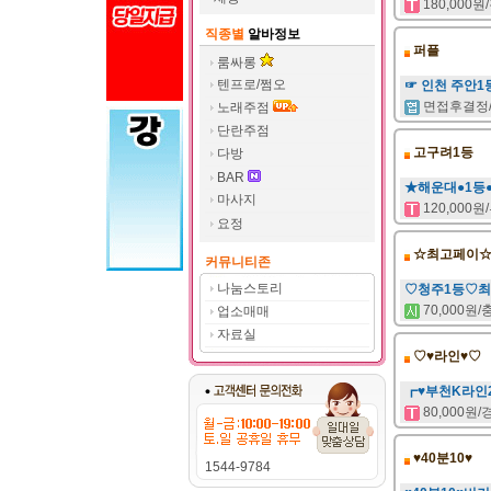
180,000
직종별
알바정보
퍼플
룸싸롱
텐프로/쩜오
☞ 인천 주안1
면접후결정
노래주점
단란주점
고구려1등
다방
BAR
★해운대●1등
마사지
120,000
요정
☆최고페이
커뮤니티존
나눔스토리
♡청주1등♡
70,000원
업소매매
자료실
♡♥라인♥♡
┏♥부천K라인
80,000원
♥40분10♥
1544-9784