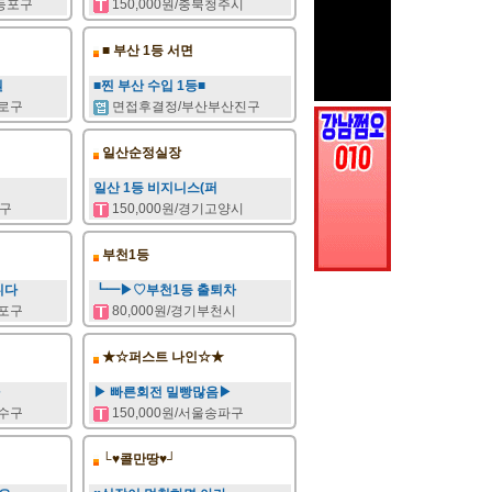
영등포구
150,000원/충북청주시
■ 부산 1등 서면
원
■찐 부산 수입 1등■
로구
면접후결정/부산부산진구
일산순정실장
일산 1등 비지니스(퍼
원구
150,000원/경기고양시
부천1등
니다
┗━▶♡부천1등 출퇴차
포구
80,000원/경기부천시
★☆퍼스트 나인☆★
▶ 빠른회전 밀빵많음▶
수구
150,000원/서울송파구
└♥콜만땅♥┘