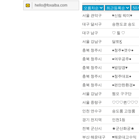
hello@foxalba.com
서울 관악구
♥신림 픽미♥
대구 달서구
송현도쿄 송도
대구 남구
♡ 힐 ♡
서울 강남구
달토Ϗ
충북 청주시
●청주●갯수●
충북 청주시
●여우공주●
충북 청주시
♥밤양갱♥
충북 청주시
●청주대표●
충북 청주시
●편안한환경●
서울 강남구
쩜오 구구단
서울 중랑구
♡♡♡퀸♡♡♡
인천 연수구
송도룸 고정룸
경기 전지역
인천1등
전북 군산시
★군산화궁★
부산 해운대구
♥해운대고수익