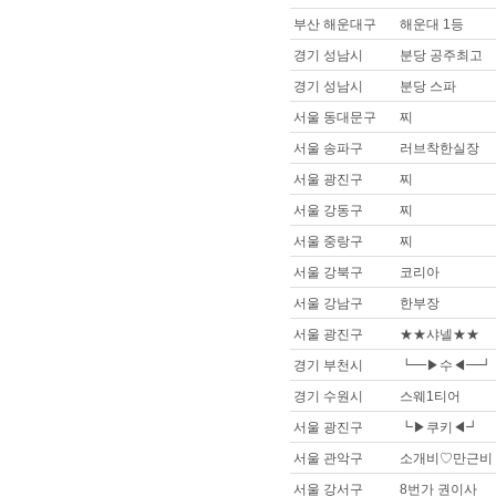
부산 해운대구
해운대 1등
경기 성남시
분당 공주최고
경기 성남시
분당 스파
서울 동대문구
찌
서울 송파구
러브착한실장
서울 광진구
찌
서울 강동구
찌
서울 중랑구
찌
서울 강북구
코리아
서울 강남구
한부장
서울 광진구
★★샤넬★★
경기 부천시
┗━▶수◀━┛
경기 수원시
스웨1티어
서울 광진구
┗▶쿠키◀┛
서울 관악구
소개비♡만근비
서울 강서구
8번가 권이사