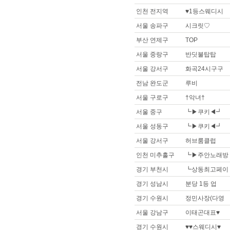
인천 전지역
♥1등스웨디시
서울 송파구
시크릿♡
부산 연제구
TOP
서울 중랑구
반딧불탑탑
서울 강서구
화곡24시구구
전남 완도군
루비
서울 구로구
†악녀†
서울 중구
┗▶쿠키◀┛
서울 성동구
┗▶쿠키◀┛
서울 강서구
허브룸클럽
인천 미추홀구
┗▶주안노래방
경기 부천시
┗상동최고페이
경기 성남시
분당 1등 업
경기 수원시
정민사장(다영
서울 강남구
이태곤대표♥
경기 수원시
♥♥스웨디시♥