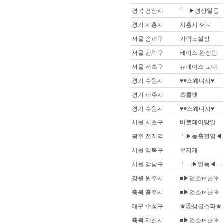
경북 경산시
└─▶경산일등
경기 시흥시
시흥시 써니
서울 송파구
가락노실장
서울 관악구
레이스 완성팀
서울 서초구
뉴페이스 교대
경기 수원시
♥♥스웨디시♥
경기 파주시
초콜렛
경기 수원시
♥♥스웨디시♥
서울 서초구
바로페이당일
광주 전지역
┗▶늦출환영◀
서울 강북구
무지개
서울 강남구
┗━▶일등◀━
강원 원주시
■▶업소℡콜№
충북 충주시
■▶업소℡콜№
대구 수성구
★⑤성급스파★
충북 제천시
■▶업소℡콜№