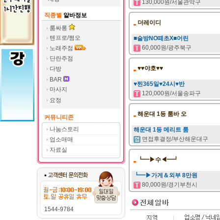
130,000원/서울관악구
직종별
알바정보
더레이디
룸싸롱
텐프로/쩜오
■술방NO떼초X■어린
60,000원/광주북구
노래주점
단란주점
♥♥야호♥♥
다방
BAR
♥찐365일♥24시♥반
마사지
120,000원/서울송파구
요정
해운대 1등 룸바 오
커뮤니티존
나눔스토리
해운대 1등 메리트 룸
면접후결정/부산해운대구
업소매매
자료실
┗━▶수◀━┛
┗━▶가게＆외부 8만원
80,000원/경기부천시
1544-9784