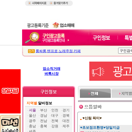
룸싸롱
,
텐프로
,
노래주점
,
카페
업소직거래
벼룩시장
지역별
알바정보
서울
부산
인천
경기
울산
경남
대구
경북
♥신림 픽미♥
광주
전남
전북
대전
충남
충북
강원
제주
♥초보점프환영♥당일지급
세종