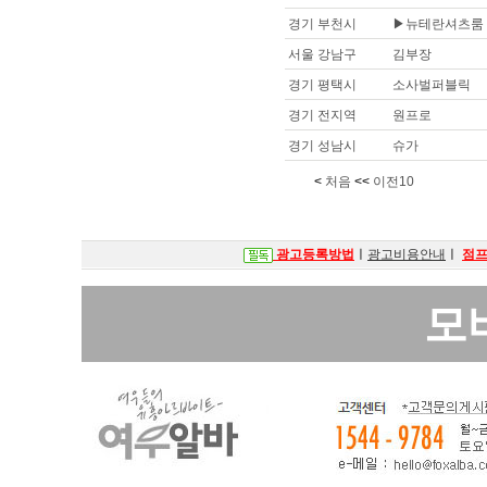
경기 부천시
▶뉴테란셔츠룸
서울 강남구
김부장
경기 평택시
소사벌퍼블릭
경기 전지역
원프로
경기 성남시
슈가
<
처음
<<
이전10
광고등록방법
ㅣ
광고비용안내
ㅣ
점
모