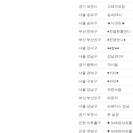
경기 포천시
고래가요장
서울 송파구
송파24시
서울 송파구
★시크릿★
부산 연제구
●친절한홍언니
부산 부산진구
●진영언니●
서울 강서구
●●썸●●
서울 강남구
강남1티어
경기 평택시
각시탈
서울 관악구
♥키티♥
서울 구로구
♥키티♥
서울 강남구
귀한사람
부산 부산진구
라운지
서울 강남구
뉴페이스 강남
경기 부천시
본 실장
인천 미추홀구
▶뉴테란셔츠룸
인천 계양구
▶뉴테란셔츠룸