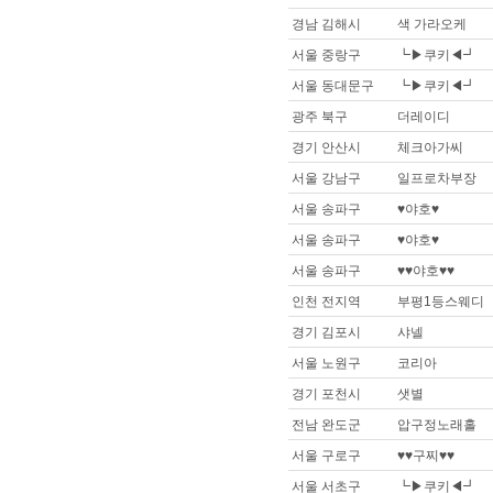
경남 김해시
색 가라오케
서울 중랑구
┗▶쿠키◀┛
서울 동대문구
┗▶쿠키◀┛
광주 북구
더레이디
경기 안산시
체크아가씨
서울 강남구
일프로차부장
서울 송파구
♥야호♥
서울 송파구
♥야호♥
서울 송파구
♥♥야호♥♥
인천 전지역
부평1등스웨디
경기 김포시
샤넬
서울 노원구
코리아
경기 포천시
샛별
전남 완도군
압구정노래홀
서울 구로구
♥♥구찌♥♥
서울 서초구
┗▶쿠키◀┛