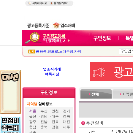
룸싸롱
,
텐프로
,
노래주점
,
카페
업소직거래
벼룩시장
지역별
알바정보
서울
부산
인천
경기
울산
경남
대구
경북
광주
전남
전북
대전
충남
충북
강원
제주
세종