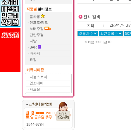
직종별
알바정보
룸싸롱
텐프로/쩜오
노래주점
단란주점
다방
<
처음
<<
이전10
BAR
마사지
요정
커뮤니티존
나눔스토리
업소매매
자료실
1544-9784