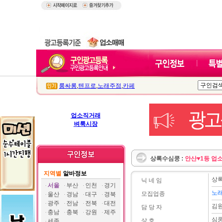
룸싸롱
,
텐프로
,
노래주점
,
카페
업소직거래
벼룩시장
상록수심쿵 :
안산♥1등 업소
지역별
알바정보
상
닉 네 임
서울
부산
인천
경기
노
모집업종
울산
경남
대구
경북
광주
전남
전북
대전
김
담 당 자
충남
충북
강원
제주
심
상 호
세종