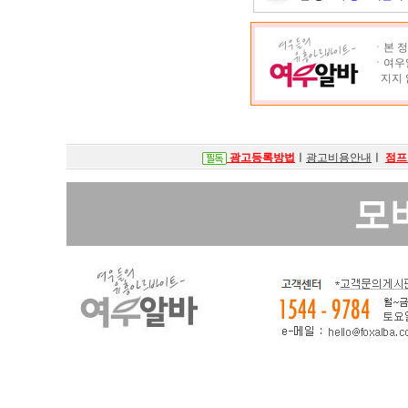
ㆍ본 정
ㆍ여우알
지지 
광고등록방법
ㅣ
광고비용안내
ㅣ
점프
모