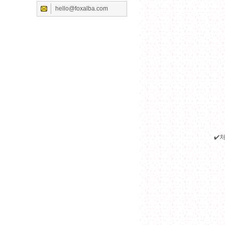
hello@foxalba.com
✔️