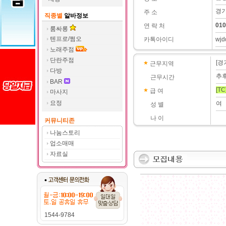
경기
주 소
직종별
알바정보
010
연 락 처
룸싸롱
텐프로/쩜오
카톡아이디
wjd
노래주점
단란주점
[경
근무지역
다방
추
근무시간
BAR
[TC
급 여
마사지
요정
여
성 별
나 이
커뮤니티존
나눔스토리
업소매매
자료실
1544-9784