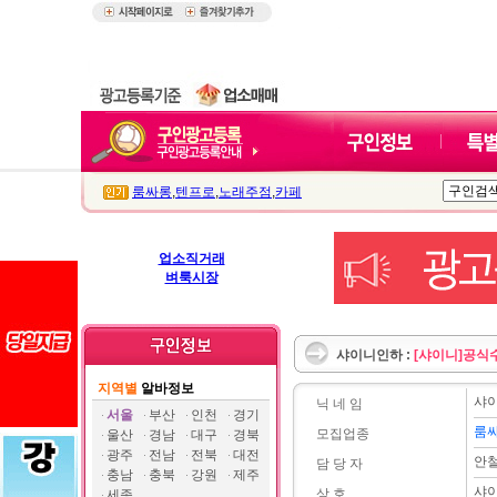
룸싸롱
,
텐프로
,
노래주점
,
카페
업소직거래
벼룩시장
샤이니인하 :
[샤이니]공식
지역별
알바정보
샤
닉 네 임
서울
부산
인천
경기
룸
모집업종
울산
경남
대구
경북
광주
전남
전북
대전
안
담 당 자
충남
충북
강원
제주
샤
상 호
세종