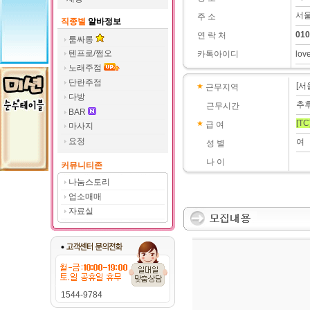
서울
주 소
직종별
알바정보
010
연 락 처
룸싸롱
텐프로/쩜오
카톡아이디
lov
노래주점
단란주점
[서
근무지역
다방
추
근무시간
BAR
[TC
급 여
마사지
요정
여
성 별
나 이
커뮤니티존
나눔스토리
업소매매
자료실
1544-9784