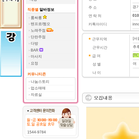
경기
주 소
직종별
알바정보
010
연 락 처
룸싸롱
텐프로/쩜오
카톡아이디
inn
노래주점
단란주점
[서
근무지역
다방
추
근무시간
BAR
[TC
급 여
마사지
요정
여
성 별
나 이
커뮤니티존
나눔스토리
업소매매
자료실
1544-9784