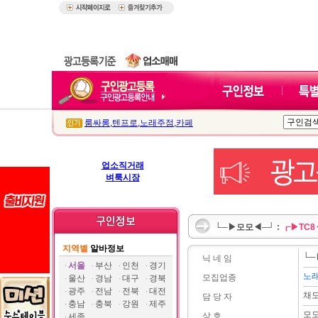
룸싸롱
,
텐프로
,
노래주점
,
카페
업소직거래
벼룩시장
└─▶모모◀─┘ :
┎▶TC8
지역별
알바정보
└─
닉 네 임
서울
부산
인천
경기
노
모집업종
울산
경남
대구
경북
광주
전남
전북
대전
채
담 당 자
충남
충북
강원
제주
모모
상 호
세종