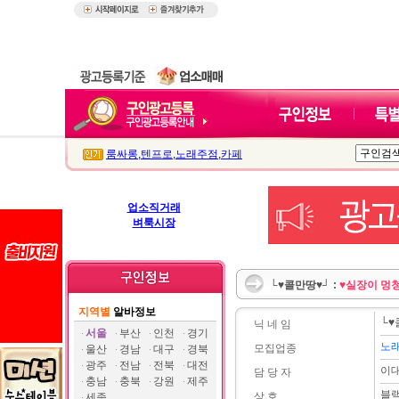
룸싸롱
,
텐프로
,
노래주점
,
카페
업소직거래
벼룩시장
└♥콜만땅♥┘ :
♥실장이 멍
지역별
알바정보
└♥
닉 네 임
서울
부산
인천
경기
노
모집업종
울산
경남
대구
경북
광주
전남
전북
대전
이
담 당 자
충남
충북
강원
제주
블
상 호
세종