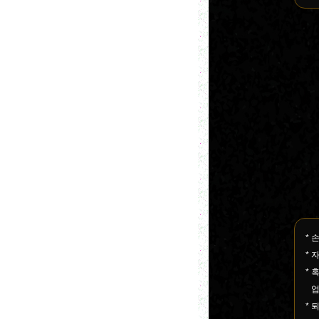
* 
* 
* 
업
*