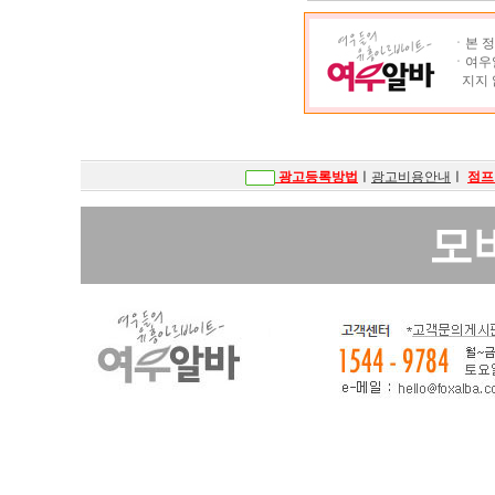
ㆍ본 정
ㆍ여우알
지지 
광고등록방법
ㅣ
광고비용안내
ㅣ
점프
모