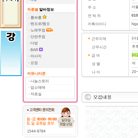
서울
주 소
직종별
알바정보
010
연 락 처
룸싸롱
텐프로/쩜오
카톡아이디
Nge
노래주점
단란주점
[서
근무지역
다방
추
근무시간
BAR
[시
급 여
마사지
요정
여
성 별
20
나 이
커뮤니티존
나눔스토리
업소매매
자료실
1544-9784