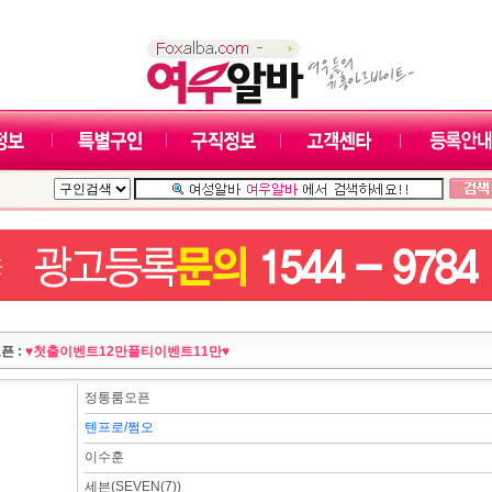
픈 :
♥첫출이벤트12만풀티이벤트11만♥
정통룸오픈
텐프로/쩜오
이수훈
세븐(SEVEN(7))