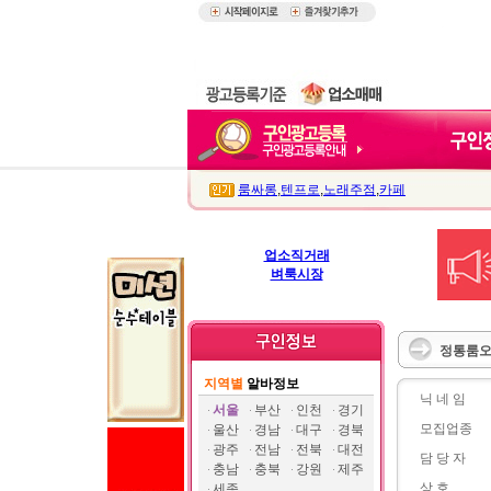
룸싸롱
,
텐프로
,
노래주점
,
카페
업소직거래
벼룩시장
정통룸오
지역별
알바정보
닉 네 임
서울
부산
인천
경기
모집업종
울산
경남
대구
경북
광주
전남
전북
대전
담 당 자
충남
충북
강원
제주
상 호
세종