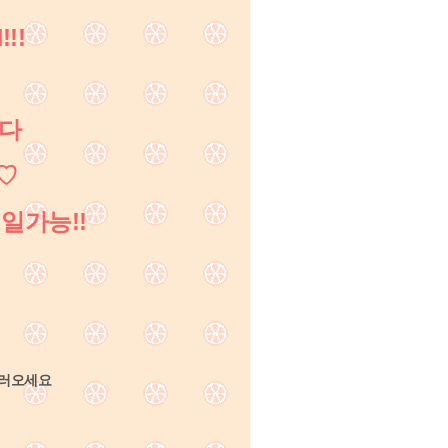
!!
다
♡
일가능!!
하러오세요