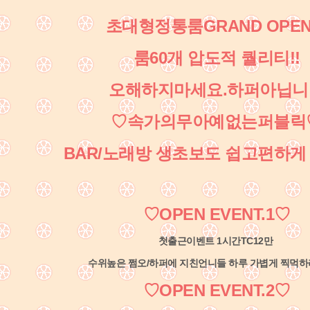
초대형정통룸GRAND OPEN!
룸60개 압도적 퀄리티!!
오해하지마세요.하퍼아닙니
♡속가의무아예없는퍼블릭
BAR/노래방 생초보도 쉽고편하게 
♡
OPEN EVENT.1
♡
첫출근이벤트 1시간TC12만
수위높은 쩜오/하퍼에 지친언니들 하루 가볍게 찍먹
♡
OPEN EVENT.2
♡