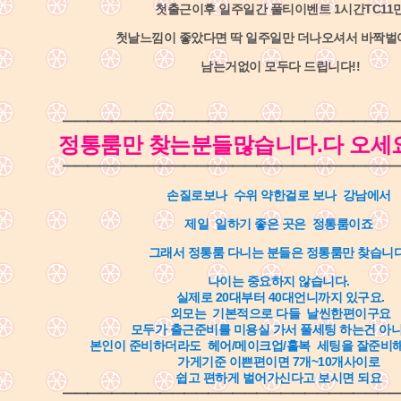
첫출근이후 일주일간 풀티이벤트 1시간TC11
첫날느낌이 좋았다면 딱 일주일만 더나오셔서 바짝
남는거없이 모두다 드립니다!!
━━━━━━━━━━━━━━━━━━━━━━━━━━━━
정통룸만 찾는분들많습니다.다 오세
━━━━━━━━━━━━━━━━━━━━━━━━━━━━
손질로보나 수위 약한걸로 보나 강남에서
제일 일하기 좋은 곳은 정통룸이죠
그래서 정통룸 다니는 분들은 정통룸만 찾습니
나이는 중요하지 않습니다.
실제로 20대부터 40대언니까지 있구요.
외모는 기본적으로 다들 날씬한편이구요
모두가 출근준비를 미용실 가서 풀세팅 하는건 아
본인이 준비하더라도 헤어/메이크업/홀복 세팅을 잘준비
가게기준 이쁜편이면 7개~10개사이로
쉽고 편하게 벌어가신다고 보시면 되요
━━━━━━━━━━━━━━━━━━━━━━━━━━━━