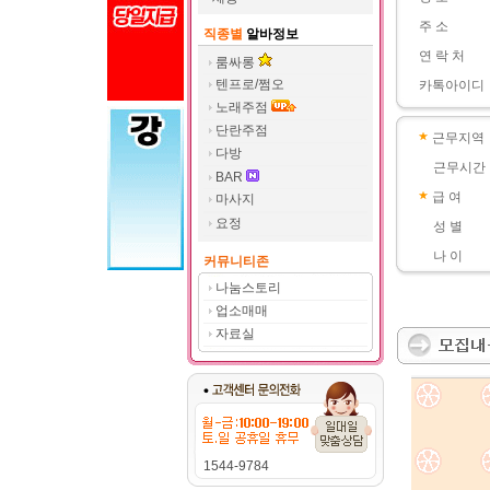
주 소
직종별
알바정보
연 락 처
룸싸롱
텐프로/쩜오
카톡아이디
노래주점
단란주점
근무지역
다방
근무시간
BAR
급 여
마사지
요정
성 별
나 이
커뮤니티존
나눔스토리
업소매매
자료실
1544-9784