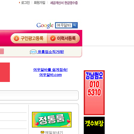
유흥업소직거래!
여우알바를 쉽게접속!
여우알바.com
메일보내기