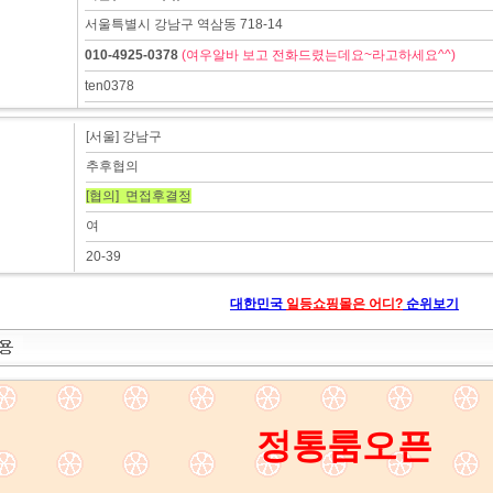
서울특별시 강남구 역삼동 718-14
010-4925-0378
(여우알바 보고 전화드렸는데요~라고하세요^^)
ten0378
[서울] 강남구
추후협의
[협의] 면접후결정
여
20-39
대한민국
일등쇼핑몰은 어디?
순위보기
정통룸오픈