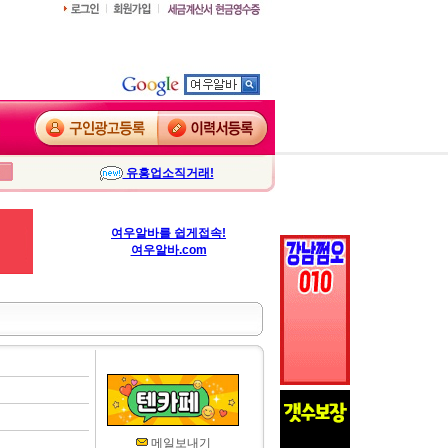
유흥업소직거래!
여우알바를 쉽게접속!
여우알바.com
메일보내기