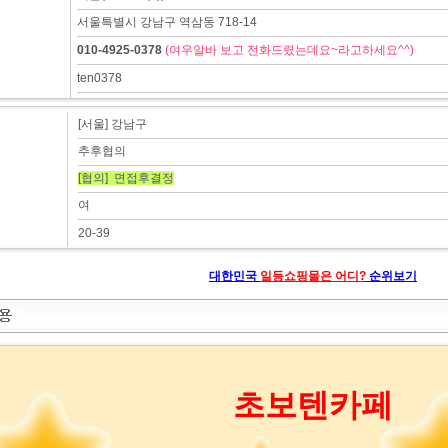
서울특별시 강남구 역삼동 718-14
010-4925-0378
(여우알바 보고 전화드렸는데요~라고하세요^^)
ten0378
[서울] 강남구
추후협의
[협의] 면접후결정
여
20-39
대한민국
일등쇼핑몰은 어디?
순위보기
초보텐카페