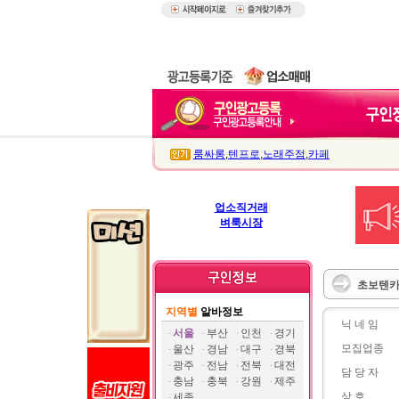
룸싸롱
,
텐프로
,
노래주점
,
카페
업소직거래
벼룩시장
초보텐카
지역별
알바정보
닉 네 임
서울
부산
인천
경기
모집업종
울산
경남
대구
경북
광주
전남
전북
대전
담 당 자
충남
충북
강원
제주
상 호
세종