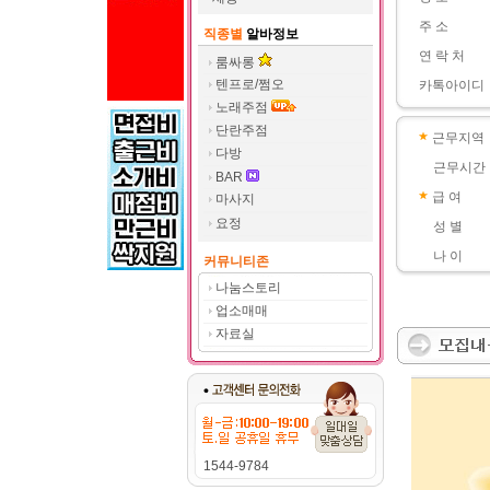
주 소
직종별
알바정보
연 락 처
룸싸롱
텐프로/쩜오
카톡아이디
노래주점
단란주점
근무지역
다방
근무시간
BAR
급 여
마사지
요정
성 별
나 이
커뮤니티존
나눔스토리
업소매매
자료실
1544-9784