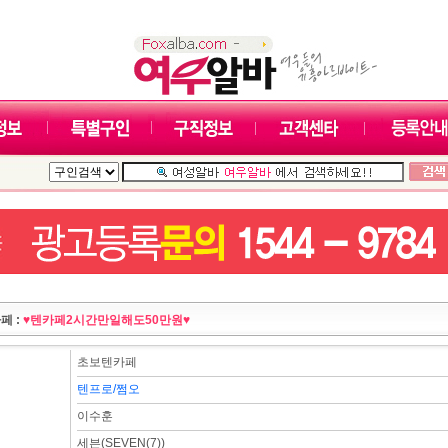
페 :
♥텐카페2시간만일해도50만원♥
초보텐카페
텐프로/쩜오
이수훈
세븐(SEVEN(7))