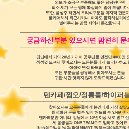
외모가 조금은 부족해도 좋은 담당만나면
최소 제가 보는 방에 확실하게 밀어 드립니다.
또한, 풀상주 하면서 우리식구분들 마지막 한분
풀케어해서 퇴근시키니 아마도 듬직하실거예
벌어주시는 만큼 저역시 돈값합니다.
━━━━━━━━━━━━━━━━━━━━━━━━━━━━
궁금하신부분 있으시면 맘편히 
━━━━━━━━━━━━━━━━━━━━━━━━━━━━
강남에서 거의 20년 가까이 공주님들 면접만 4000명 
정성껏 모셔서 찾아오시는 모든분들에게 늘 감사하고
정성껏
면접 봐드립니다.
모든 부분들을 공유해서 찾아오시는 분들
귀한 시간 헛되지 않게 도와드리겠습니다.
━━━━━━━━━━━━━━━━━━━━━━━━━━━━
텐카페/쩜오/정통룸/하이퍼
━━━━━━━━━━━━━━━━━━━━━━━━━━━━
찾아오시는 모든분들에게 본인에게 가장 잘맞
최적화된 돈을 벌수 있게 해드릴 수 있습니다.
텐카페뿐만 아니라 강남에서 10년 이상 서로 믿고 
제 동생들과 ONE TEAM으로 일하고 있어요
초보/외모/나이/성격/혈액형/MBTI/원하는페이/투잡/