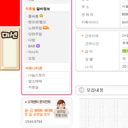
서울
주 소
직종별
알바정보
010
연 락 처
룸싸롱
텐프로/쩜오
카톡아이디
ten
노래주점
단란주점
[서
근무지역
다방
추
근무시간
BAR
[협
급 여
마사지
요정
여
성 별
20-
나 이
커뮤니티존
나눔스토리
업소매매
자료실
1544-9784