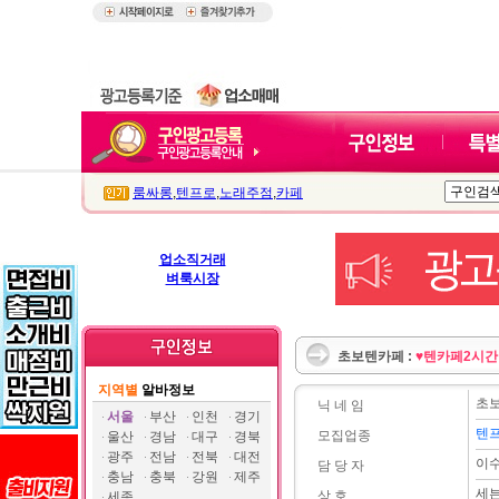
룸싸롱
,
텐프로
,
노래주점
,
카페
업소직거래
벼룩시장
초보텐카페 :
♥텐카페2시간
지역별
알바정보
초
닉 네 임
서울
부산
인천
경기
텐프
모집업종
울산
경남
대구
경북
광주
전남
전북
대전
이
담 당 자
충남
충북
강원
제주
세븐
상 호
세종