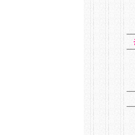
━━
━━
━━
━━