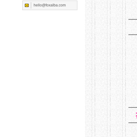
hello@foxalba.com
━━
━━
━━
━━