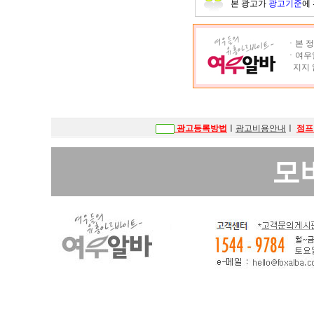
본 광고가
광고기준
에
ㆍ본 정
ㆍ여우알
지지 
광고등록방법
ㅣ
광고비용안내
ㅣ
점프
모