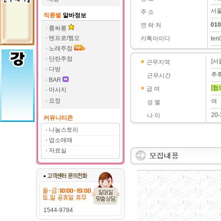
서울
주 소
직종별
알바정보
010
연 락 처
룸싸롱
텐프로/쩜오
카톡아이디
ten
노래주점
단란주점
[서
근무지역
다방
추
근무시간
BAR
[협
급 여
마사지
요정
여
성 별
20-
나 이
커뮤니티존
나눔스토리
업소매매
자료실
1544-9784