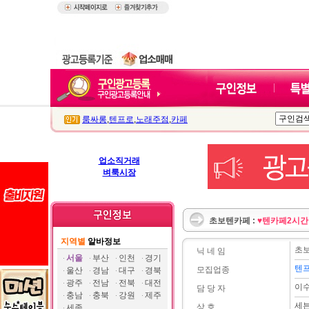
룸싸롱
,
텐프로
,
노래주점
,
카페
업소직거래
벼룩시장
초보텐카페 :
♥텐카페2시간
지역별
알바정보
초
닉 네 임
서울
부산
인천
경기
텐프
모집업종
울산
경남
대구
경북
광주
전남
전북
대전
이
담 당 자
충남
충북
강원
제주
세븐
상 호
세종