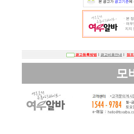
본 광고가
광고기준
에
ㆍ본 정
ㆍ여우알
지지 
광고등록방법
ㅣ
광고비용안내
ㅣ
점프
모