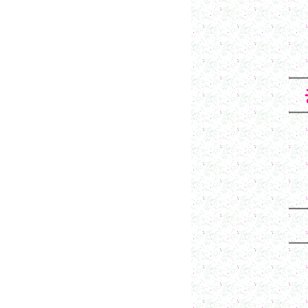
━━
━━
━━
━━