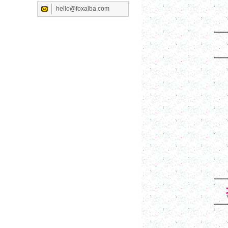
hello@foxalba.com
━━
━━
━━
━━