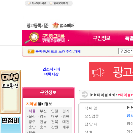
룸싸롱
,
텐프로
,
노래주점
,
카페
업소직거래
벼룩시장
▶▶테이블◀◀ :
♥테이블
지역별
알바정보
▶
닉 네 임
서울
부산
인천
경기
룸
모집업종
울산
경남
대구
경북
광주
전남
전북
대전
장
담 당 자
충남
충북
강원
제주
게이
상 호
세종