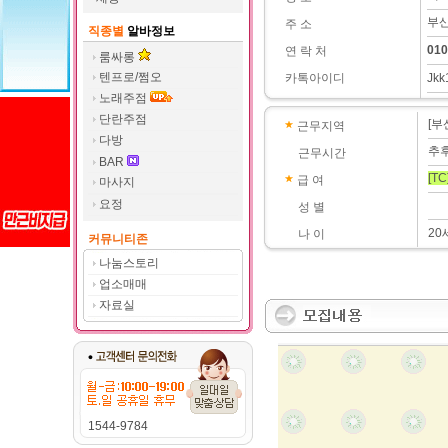
부산
주 소
직종별
알바정보
010
연 락 처
룸싸롱
텐프로/쩜오
카톡아이디
Jkk
노래주점
단란주점
[부
근무지역
다방
추
근무시간
BAR
[TC
급 여
마사지
요정
성 별
2
나 이
커뮤니티존
나눔스토리
업소매매
자료실
1544-9784