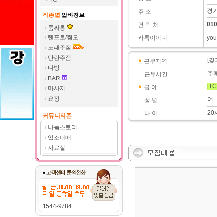
경기
주 소
직종별
알바정보
010
연 락 처
룸싸롱
텐프로/쩜오
카톡아이디
you
노래주점
단란주점
[경
근무지역
다방
추
근무시간
BAR
[TC
급 여
마사지
요정
여
성 별
20
나 이
커뮤니티존
나눔스토리
업소매매
자료실
1544-9784