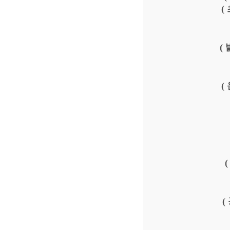
(
(
(
(