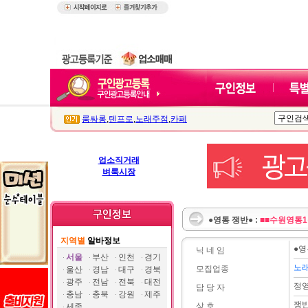
룸싸롱
,
텐프로
,
노래주점
,
카페
업소직거래
벼룩시장
●영통 쟁반● :
■■수원영통1
지역별
알바정보
●영
닉 네 임
서울
부산
인천
경기
노
모집업종
울산
경남
대구
경북
광주
전남
전북
대전
정
담 당 자
충남
충북
강원
제주
쟁
상 호
세종