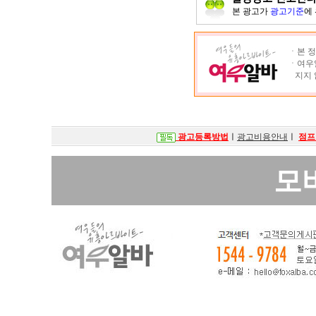
본 광고가
광고기준
에
ㆍ본 정
ㆍ여우알
지지 
광고등록방법
ㅣ
광고비용안내
ㅣ
점프
모