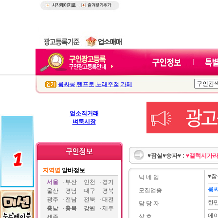
룸싸롱
,
텐프로
,
노래주점
,
카페
업소직거래
벼룩시장
♥잠실♥송파♥ :
♥갤럭시가라
지역별
알바정보
♥잠
닉 네 임
서울
부산
인천
경기
룸
모집업종
울산
경남
대구
경북
광주
전남
전북
대전
한
담 당 자
충남
충북
강원
제주
에
상 호
세종