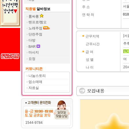
서울
주 소
직종별
알바정보
010
연 락 처
룸싸롱
텐프로/쩜오
노래주점
단란주점
[서
근무지역
다방
추
근무시간
BAR
[TC
급 여
마사지
요정
여
성 별
20
나 이
커뮤니티존
나눔스토리
업소매매
자료실
1544-9784