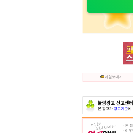
메일보내기
본 광고가
광고기준
에
ㆍ본 정
ㆍ여우알