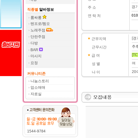
경기
주 소
직종별
알바정보
010
연 락 처
룸싸롱
텐프로/쩜오
노래주점
단란주점
[경
근무지역
다방
추
근무시간
BAR
[TC
급 여
마사지
요정
여
성 별
20
나 이
커뮤니티존
나눔스토리
업소매매
자료실
1544-9784