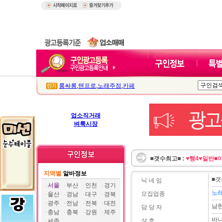
룸싸롱
,
텐프로
,
노래주점
,
카페
업소직거래
벼룩시장
■갯수최고■ :
♥행4♥일반■
지역별
알바정보
■갯
닉 네 임
서울
부산
인천
경기
노
모집업종
울산
경남
대구
경북
광주
전남
전북
대전
남
담 당 자
충남
충북
강원
제주
바
상 호
세종