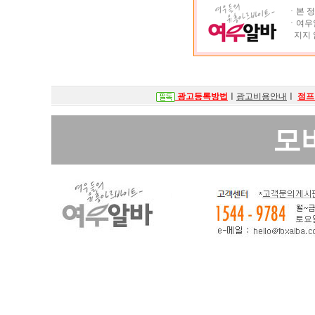
ㆍ본 정
ㆍ여우알
지지 
광고등록방법
ㅣ
광고비용안내
ㅣ
점프
모