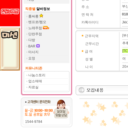
부산
주 소
직종별
알바정보
010
연 락 처
룸싸롱
텐프로/쩜오
카톡아이디
Jkk
노래주점
단란주점
[부
근무지역
다방
추
근무시간
BAR
[TC
급 여
마사지
요정
여
성 별
2
나 이
커뮤니티존
나눔스토리
업소매매
자료실
1544-9784