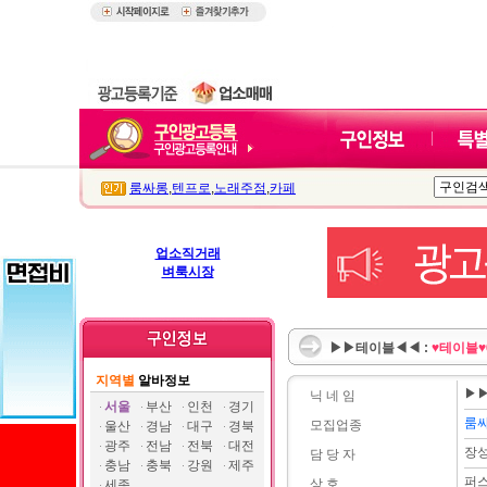
룸싸롱
,
텐프로
,
노래주점
,
카페
업소직거래
벼룩시장
▶▶테이블◀◀ :
♥테이블
지역별
알바정보
▶
닉 네 임
서울
부산
인천
경기
룸
모집업종
울산
경남
대구
경북
광주
전남
전북
대전
장
담 당 자
충남
충북
강원
제주
퍼
상 호
세종