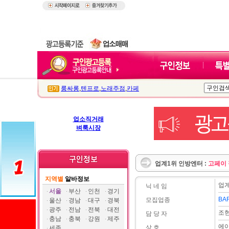
룸싸롱
,
텐프로
,
노래주점
,
카페
업소직거래
벼룩시장
업계1위 인방엔터 :
고페이 
지역별
알바정보
업계
닉 네 임
서울
부산
인천
경기
BA
모집업종
울산
경남
대구
경북
광주
전남
전북
대전
조
담 당 자
충남
충북
강원
제주
에
상 호
세종