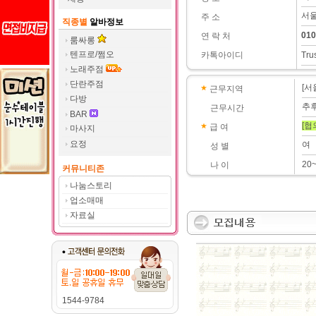
서울
주 소
직종별
알바정보
010
연 락 처
룸싸롱
텐프로/쩜오
카톡아이디
Tru
노래주점
단란주점
[서
근무지역
다방
추
근무시간
BAR
[협
급 여
마사지
요정
여
성 별
20
나 이
커뮤니티존
나눔스토리
업소매매
자료실
1544-9784