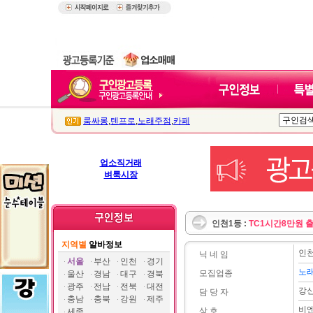
룸싸롱
,
텐프로
,
노래주점
,
카페
업소직거래
벼룩시장
인천1등 :
TC1시간8만원 
지역별
알바정보
인
닉 네 임
서울
부산
인천
경기
노
모집업종
울산
경남
대구
경북
광주
전남
전북
대전
강
담 당 자
충남
충북
강원
제주
비
상 호
세종