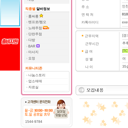
인천
주 소
직종별
알바정보
010
연 락 처
룸싸롱
텐프로/쩜오
카톡아이디
exe
노래주점
단란주점
[경
근무지역
다방
추
근무시간
BAR
[TC
급 여
마사지
요정
여
성 별
35
나 이
커뮤니티존
나눔스토리
업소매매
자료실
1544-9784