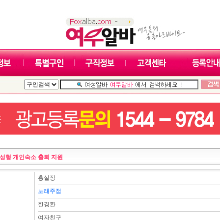
성형 개인숙소 출퇴 지원
홍실장
노래주점
한경환
여자친구