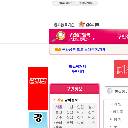
룸싸롱
,
텐프로
,
노래주점
,
카페
업소직거래
벼룩시장
홍실장 :
지역별
알바정보
닉 네 임
서울
부산
인천
경기
모집업종
울산
경남
대구
경북
광주
전남
전북
대전
담 당 자
충남
충북
강원
제주
상 호
세종