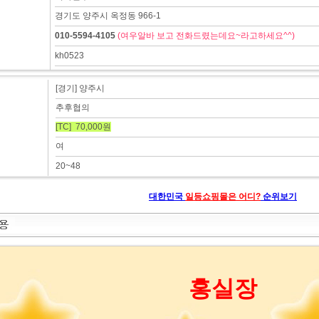
경기도 양주시 옥정동 966-1
010-5594-4105
(여우알바 보고 전화드렸는데요~라고하세요^^)
kh0523
[경기] 양주시
추후협의
[TC] 70,000원
여
20~48
대한민국
일등쇼핑몰은 어디?
순위보기
홍실장