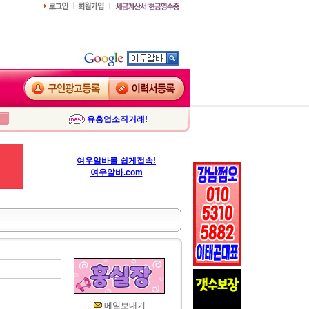
유흥업소직거래!
여우알바를 쉽게접속!
여우알바.com
메일보내기