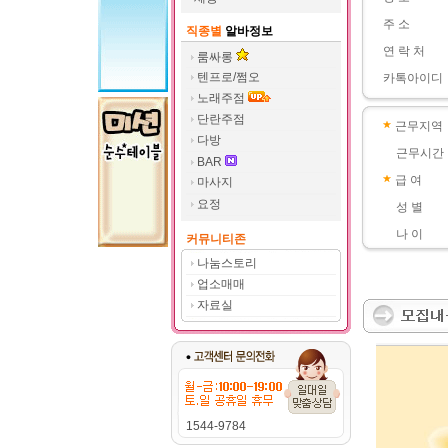
주 소
직종별
알바정보
연 락 처
룸싸롱
텐프로/쩜오
카톡아이디
노래주점
단란주점
근무지역
다방
근무시간
BAR
급 여
마사지
요정
성 별
나 이
커뮤니티존
나눔스토리
업소매매
자료실
1544-9784