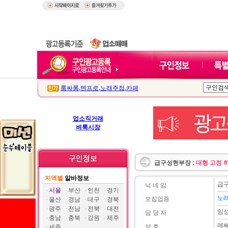
룸싸롱
,
텐프로
,
노래주점
,
카페
업소직거래
벼룩시장
급구성현부장 :
대형 고정 
지역별
알바정보
급
닉 네 임
서울
부산
인천
경기
노
모집업종
울산
경남
대구
경북
광주
전남
전북
대전
임
담 당 자
충남
충북
강원
제주
메
상 호
세종