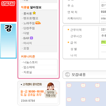
경기
주 소
직종별
알바정보
010
연 락 처
룸싸롱
텐프로/쩜오
카톡아이디
int
노래주점
단란주점
[경
근무지역
다방
추
근무시간
BAR
[TC
급 여
마사지
요정
성 별
나 이
커뮤니티존
나눔스토리
업소매매
자료실
1544-9784