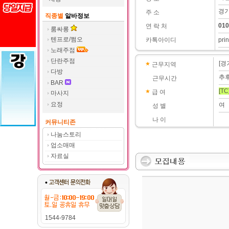
경기
주 소
직종별
알바정보
010
연 락 처
룸싸롱
텐프로/쩜오
카톡아이디
pri
노래주점
단란주점
[경
근무지역
다방
추
근무시간
BAR
[TC
급 여
마사지
요정
여
성 별
나 이
커뮤니티존
나눔스토리
업소매매
자료실
1544-9784