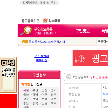
룸싸롱
,
텐프로
,
노래주점
,
카페
업소직거래
벼룩시장
♥안양공주♥ :
┌▶안양 순수
지역별
알바정보
♥안
닉 네 임
서울
부산
인천
경기
노
모집업종
울산
경남
대구
경북
광주
전남
전북
대전
변
담 당 자
충남
충북
강원
제주
샤
상 호
세종