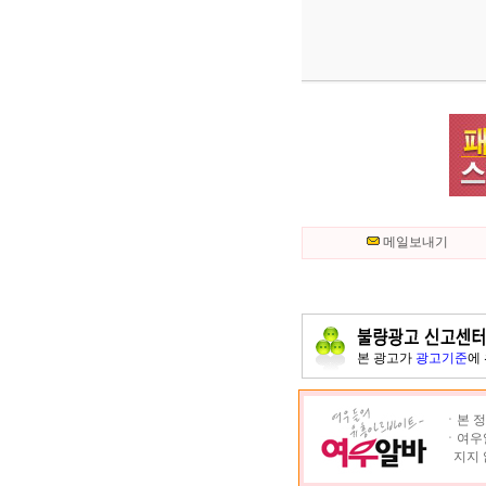
메일보내기
본 광고가
광고기준
에
ㆍ본 정
ㆍ여우알
지지 