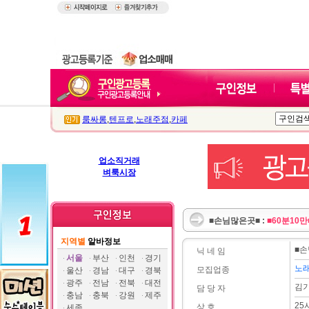
룸싸롱
,
텐프로
,
노래주점
,
카페
업소직거래
벼룩시장
■손님많은곳■ :
■60분10
지역별
알바정보
■
닉 네 임
서울
부산
인천
경기
노
모집업종
울산
경남
대구
경북
광주
전남
전북
대전
김
담 당 자
충남
충북
강원
제주
25
상 호
세종