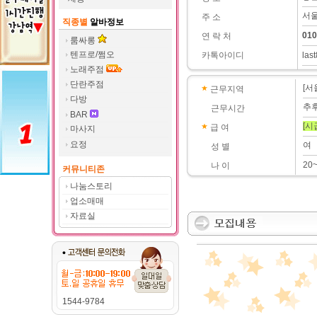
서울
주 소
직종별
알바정보
010
연 락 처
룸싸롱
텐프로/쩜오
카톡아이디
las
노래주점
단란주점
[서
근무지역
다방
추
근무시간
BAR
[시
급 여
마사지
요정
여
성 별
20
나 이
커뮤니티존
나눔스토리
업소매매
자료실
1544-9784