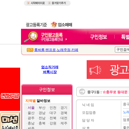
룸싸롱
,
텐프로
,
노래주점
,
카페
업소직거래
벼룩시장
중구1등 :
☆충무로 동대문 
지역별
알바정보
중
닉 네 임
서울
부산
인천
경기
노
모집업종
울산
경남
대구
경북
광주
전남
전북
대전
엄
담 당 자
충남
충북
강원
제주
좋
상 호
세종