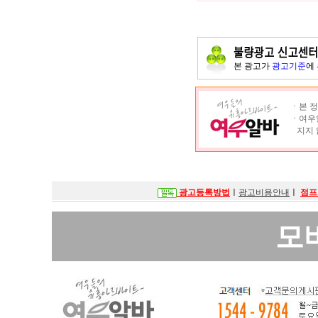
본 광고가
광고기준
에
ㆍ본 정
ㆍ여우알
지지 
광고등록방법
ㅣ
광고비용안내
ㅣ
점프
모