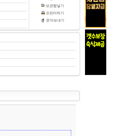
보관함넣기
프린터하기
문자보내기