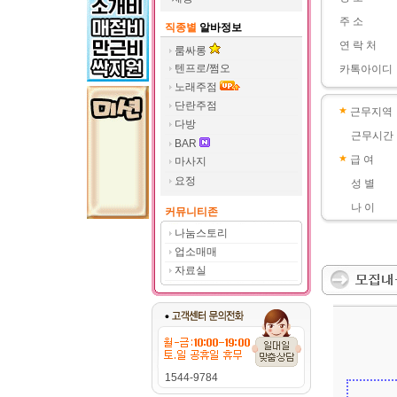
주 소
직종별
알바정보
연 락 처
룸싸롱
텐프로/쩜오
카톡아이디
노래주점
단란주점
근무지역
다방
근무시간
BAR
급 여
마사지
요정
성 별
나 이
커뮤니티존
나눔스토리
업소매매
자료실
1544-9784