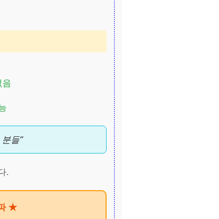
없음
능
 분들”
다.
파 ★