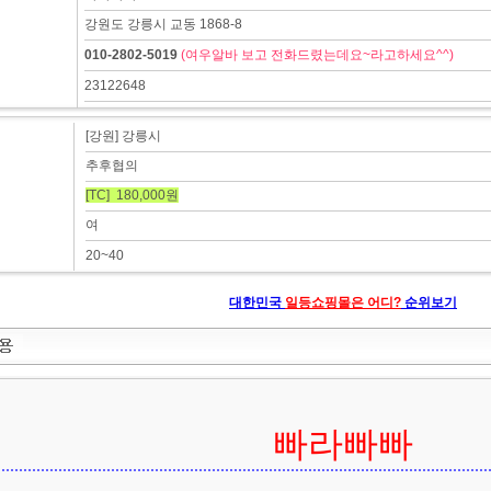
강원도 강릉시 교동 1868-8
010-2802-5019
(여우알바 보고 전화드렸는데요~라고하세요^^)
23122648
[강원] 강릉시
추후협의
[TC] 180,000원
여
20~40
대한민국
일등쇼핑몰은 어디?
순위보기
빠라빠빠