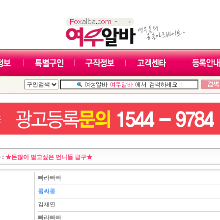
 :
★돈많이 벌고싶은 언니들 급구★
빠라빠빠
룸싸롱
김채연
빠라빠빠