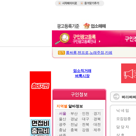
룸싸롱
,
텐프로
,
노래주점
,
카페
업소직거래
벼룩시장
빠라빠빠
지역별
알바정보
닉 네 임
서울
부산
인천
경기
모집업종
울산
경남
대구
경북
광주
전남
전북
대전
담 당 자
충남
충북
강원
제주
상 호
세종