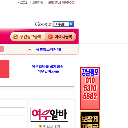
유흥업소직거래!
여우알바를 쉽게접속!
여우알바.com
메일보내기