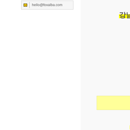
hello@foxalba.com
강