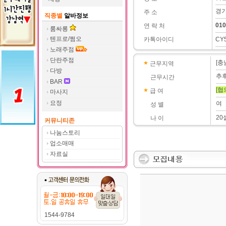
경기
주 소
직종별
알바정보
010
연 락 처
룸싸롱
텐프로/쩜오
카톡아이디
CY
노래주점
단란주점
[충
근무지역
다방
추
근무시간
BAR
[협
급 여
마사지
요정
여
성 별
20
나 이
커뮤니티존
나눔스토리
업소매매
자료실
1544-9784