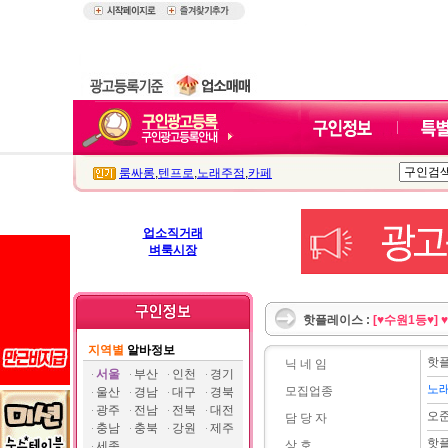
룸싸롱
,
텐프로
,
노래주점
,
카페
업소직거래
벼룩시장
핫플레이스 :
[♥수원1등♥]
지역별
알바정보
핫
닉 네 임
서울
부산
인천
경기
노
모집업종
울산
경남
대구
경북
광주
전남
전북
대전
오
담 당 자
충남
충북
강원
제주
핫
상 호
세종