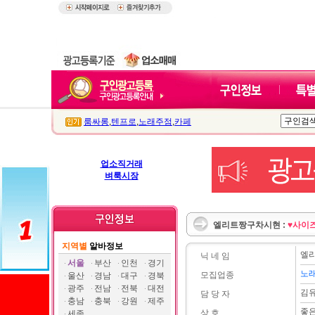
룸싸롱
,
텐프로
,
노래주점
,
카페
업소직거래
벼룩시장
엘리트짱구차시현 :
♥사이
지역별
알바정보
엘
닉 네 임
서울
부산
인천
경기
노
모집업종
울산
경남
대구
경북
광주
전남
전북
대전
김
담 당 자
충남
충북
강원
제주
좋
상 호
세종