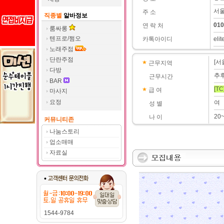
서울
주 소
직종별
알바정보
010
연 락 처
룸싸롱
텐프로/쩜오
카톡아이디
eli
노래주점
단란주점
[서
근무지역
다방
추
근무시간
BAR
[TC
급 여
마사지
요정
여
성 별
20
나 이
커뮤니티존
나눔스토리
업소매매
자료실
1544-9784