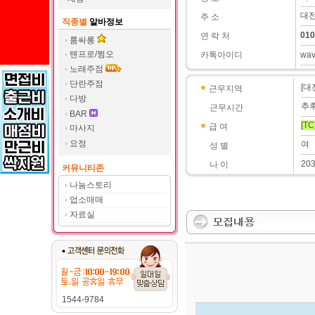
대전
주 소
직종별
알바정보
010
연 락 처
룸싸롱
텐프로/쩜오
카톡아이디
wa
노래주점
단란주점
[대
근무지역
다방
추
근무시간
BAR
[TC
급 여
마사지
요정
여
성 별
20
나 이
커뮤니티존
나눔스토리
업소매매
자료실
1544-9784