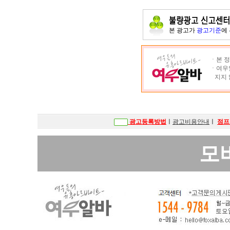
본 광고가
광고기준
에
ㆍ본 정
ㆍ여우알
지지 
광고등록방법
ㅣ
광고비용안내
ㅣ
점프
모