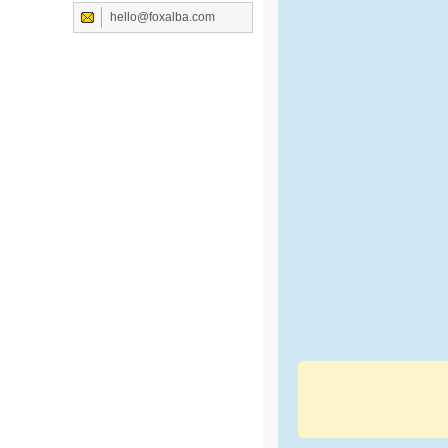
hello@foxalba.com
대
<