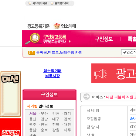
룸싸롱
,
텐프로
,
노래주점
,
카페
업소직거래
벼룩시장
어비스 :
대전 퍼블릭 직원 
지역별
알바정보
어
닉 네 임
서울
부산
인천
경기
BA
모집업종
울산
경남
대구
경북
광주
전남
전북
대전
김
담 당 자
충남
충북
강원
제주
어
상 호
세종