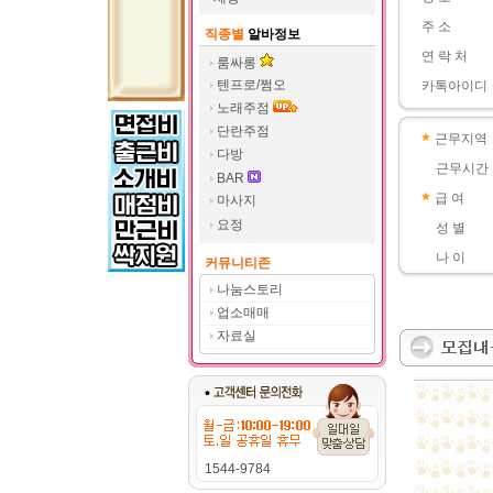
주 소
직종별
알바정보
연 락 처
룸싸롱
텐프로/쩜오
카톡아이디
노래주점
단란주점
근무지역
다방
근무시간
BAR
급 여
마사지
요정
성 별
나 이
커뮤니티존
나눔스토리
업소매매
자료실
1544-9784