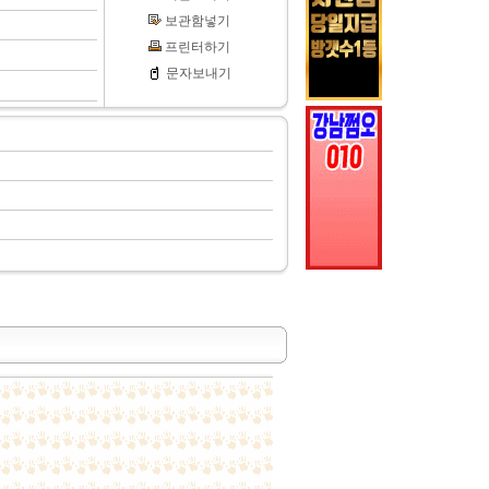
보관함넣기
프린터하기
문자보내기