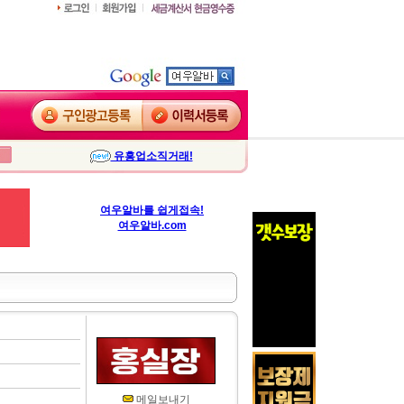
유흥업소직거래!
여우알바를 쉽게접속!
여우알바.com
메일보내기