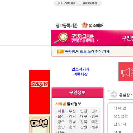
룸싸롱
,
텐프로
,
노래주점
,
카페
업소직거래
벼룩시장
홍실장 :
지역별
알바정보
닉 네 임
서울
부산
인천
경기
모집업종
울산
경남
대구
경북
광주
전남
전북
대전
담 당 자
충남
충북
강원
제주
상 호
세종