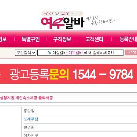
성형지원 개인숙소제공 출퇴제공
홍실장
노래주점
한경환
여자친구