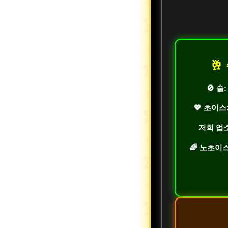
🥂
🚫 술
💖 초이스
저희 업
🌈 노초이스