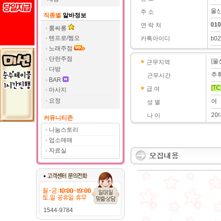
울산
주 소
직종별
알바정보
010
연 락 처
룸싸롱
텐프로/쩜오
카톡아이디
b02
노래주점
단란주점
[울
근무지역
다방
추
근무시간
BAR
[TC
급 여
마사지
요정
여
성 별
20
나 이
커뮤니티존
나눔스토리
업소매매
자료실
1544-9784