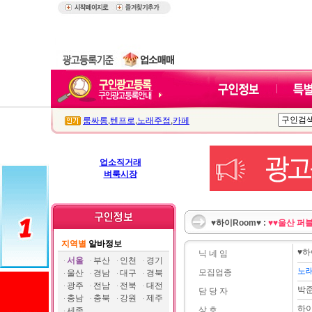
룸싸롱
,
텐프로
,
노래주점
,
카페
업소직거래
벼룩시장
♥하이Room♥ :
♥♥울산 퍼
지역별
알바정보
♥하
닉 네 임
서울
부산
인천
경기
노
모집업종
울산
경남
대구
경북
광주
전남
전북
대전
박
담 당 자
충남
충북
강원
제주
하
상 호
세종