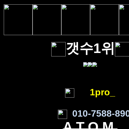
갯수1위
1pro_
010-7588-89
A T O M