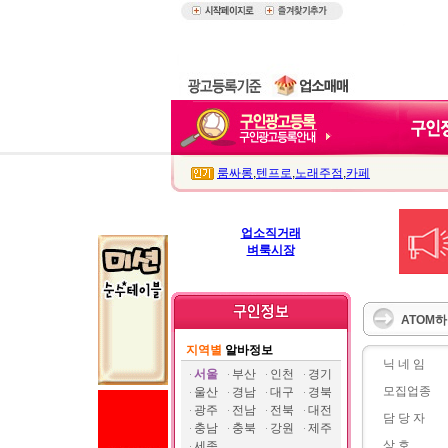
룸싸롱
,
텐프로
,
노래주점
,
카페
업소직거래
벼룩시장
ATOM
지역별
알바정보
닉 네 임
서울
부산
인천
경기
모집업종
울산
경남
대구
경북
광주
전남
전북
대전
담 당 자
충남
충북
강원
제주
상 호
세종