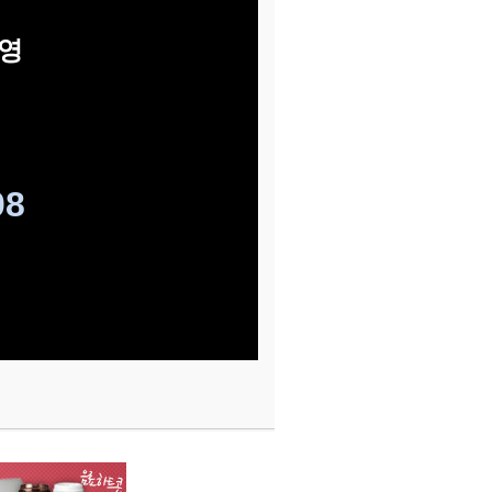
운영
08