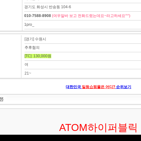
경기도 화성시 반송동 104-6
010-7588-8908
(여우알바 보고 전화드렸는데요~라고하세요^^)
1pro_
[경기] 수원시
추후협의
[TC] 130,000원
여
21~
대한민국
일등쇼핑몰은 어디?
순위보기
ATOM하이퍼블릭