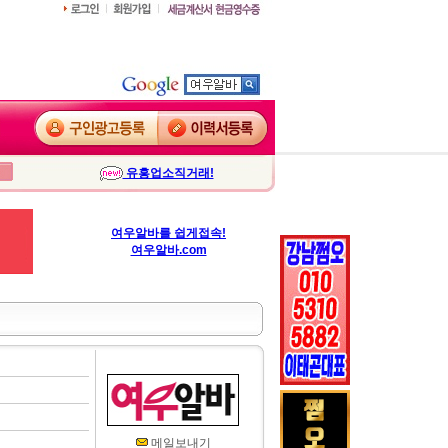
유흥업소직거래!
여우알바를 쉽게접속!
여우알바.com
메일보내기