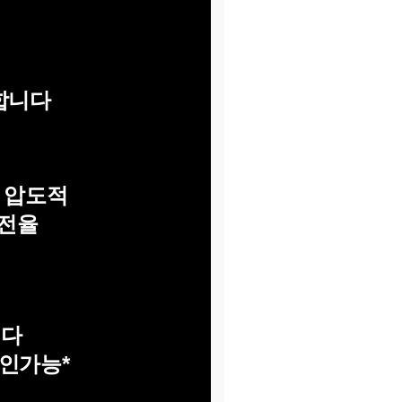
합니다
 압도적
회전율
영
니다
확인가능*