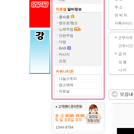
주 소
직종별
알바정보
연 락 처
룸싸롱
텐프로/쩜오
카톡아이디
노래주점
단란주점
근무지역
다방
근무시간
BAR
급 여
마사지
요정
성 별
나 이
커뮤니티존
나눔스토리
업소매매
자료실
1544-9784