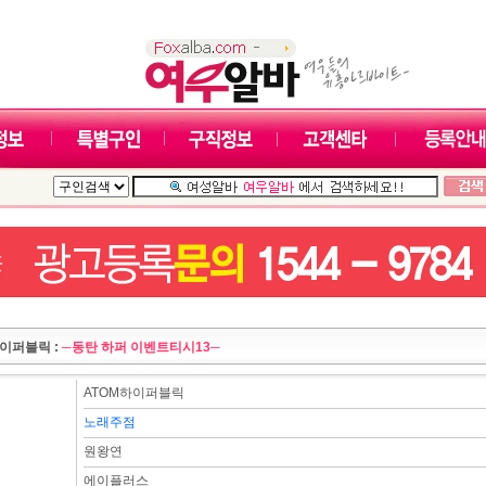
하이퍼블릭 :
─동탄 하퍼 이벤트티시13─
ATOM하이퍼블릭
노래주점
원왕연
에이플러스