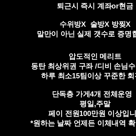
퇴근시 즉시 계좌or현금
수위방X 술방X 방찢X
말만이 아닌 실제 갯수로 증명
압도적인 메리트
동탄 최상위권 구좌 /디비 손님수
하루 최소15팀이상 꾸준한 
단독층 가게4개 전체운
평일,주말
페이 전원100만원 이상입
*원하는 날짜 언제든 이체내역 