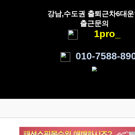
강남,수도권 출퇴근차6대
출근문의
1pro_
010-7588-89