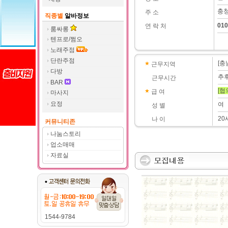
충청
주 소
직종별
알바정보
010
연 락 처
룸싸롱
텐프로/쩜오
노래주점
단란주점
[충
근무지역
다방
추
근무시간
BAR
[협
급 여
마사지
요정
여
성 별
20
나 이
커뮤니티존
나눔스토리
업소매매
자료실
1544-9784