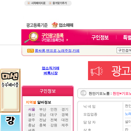
룸싸롱
,
텐프로
,
노래주점
,
카페
업소직거래
벼룩시장
천안기모노룸 :
천안♥기모노
지역별
알바정보
천
닉 네 임
서울
부산
인천
경기
노
모집업종
울산
경남
대구
경북
광주
전남
전북
대전
설
담 당 자
충남
충북
강원
제주
칸
상 호
세종