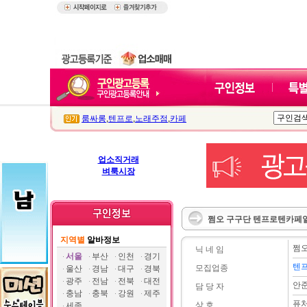
룸싸롱
,
텐프로
,
노래주점
,
카페
업소직거래
벼룩시장
쩜오 구구단 텐프로텐카페일
지역별
알바정보
쩜
닉 네 임
서울
부산
인천
경기
텐프
모집업종
울산
경남
대구
경북
광주
전남
전북
대전
안
담 당 자
충남
충북
강원
제주
퓨
상 호
세종