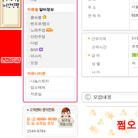
서울
주 소
직종별
알바정보
010
연 락 처
룸싸롱
텐프로/쩜오
노래주점
단란주점
[서
근무지역
다방
추
근무시간
BAR
[협
급 여
마사지
요정
여
성 별
나 이
커뮤니티존
나눔스토리
업소매매
자료실
쩜오
1544-9784