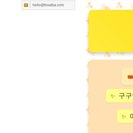
hello@foxalba.com

구구
✨
✨