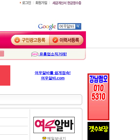
유흥업소직거래!
여우알바를 쉽게접속!
여우알바.com
메일보내기