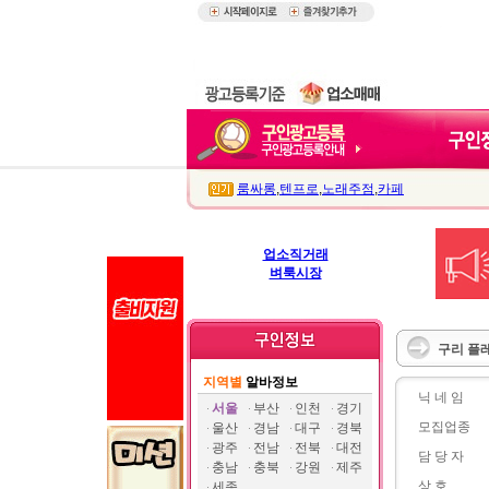
룸싸롱
,
텐프로
,
노래주점
,
카페
업소직거래
벼룩시장
구리 플레
지역별
알바정보
닉 네 임
서울
부산
인천
경기
모집업종
울산
경남
대구
경북
광주
전남
전북
대전
담 당 자
충남
충북
강원
제주
상 호
세종