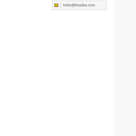
hello@foxalba.com
1. 
2. 