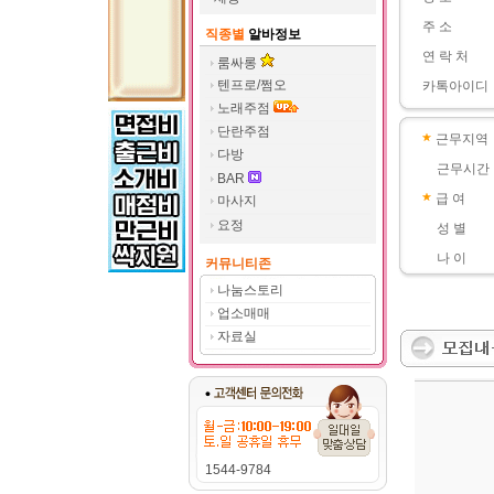
주 소
직종별
알바정보
연 락 처
룸싸롱
텐프로/쩜오
카톡아이디
노래주점
단란주점
근무지역
다방
근무시간
BAR
급 여
마사지
요정
성 별
나 이
커뮤니티존
나눔스토리
업소매매
자료실
1544-9784