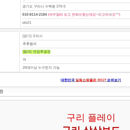
경기도 구리시 수택동 370-5
010-8114-2184
(여우알바 보고 전화드렸는데요~라고하세요^^)
olo21
[경기] 구리시
추후협의
[협의] 면접후결정
여
20대이상 누구든지 가능
대한민국
일등쇼핑몰은 어디?
순위보기
구리 플레이