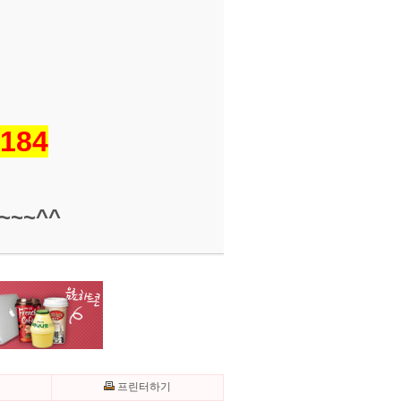
184
~~^^
기
프린터하기