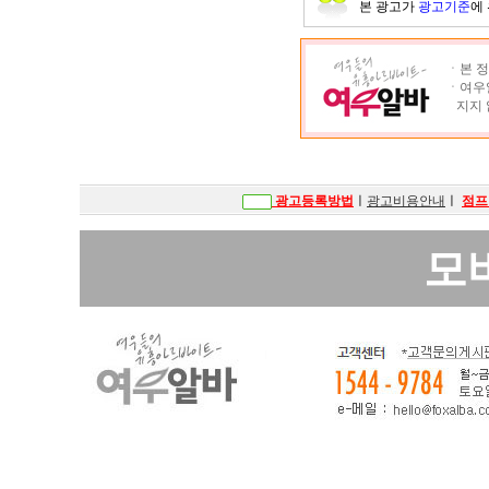
본 광고가
광고기준
에
ㆍ본 정
ㆍ여우알
지지 
광고등록방법
ㅣ
광고비용안내
ㅣ
점프
모