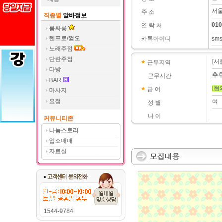
서
주 소
직종별
알바정보
010
연 락 처
룸싸롱
텐프로/쩜오
카톡아이디
sm
노래주점
단란주점
[서
근무지역
다방
추
근무시간
BAR
[협
급 여
마사지
요정
여
성 별
나 이
커뮤니티존
나눔스토리
업소매매
자료실
1544-9784