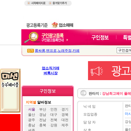
룸싸롱
,
텐프로
,
노래주점
,
카페
업소직거래
벼룩시장
판타지 :
강남최고페이 플레
지역별
알바정보
판
닉 네 임
서울
부산
인천
경기
마
모집업종
울산
경남
대구
경북
광주
전남
전북
대전
강
담 당 자
충남
충북
강원
제주
플
상 호
세종