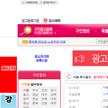
룸싸롱
,
텐프로
,
노래주점
,
카페
업소직거래
벼룩시장
버블 🦋더블유 :
동대문구 
지역별
알바정보
버블
닉 네 임
서울
부산
인천
경기
노
모집업종
울산
경남
대구
경북
광주
전남
전북
대전
김
담 당 자
충남
충북
강원
제주
더
상 호
세종