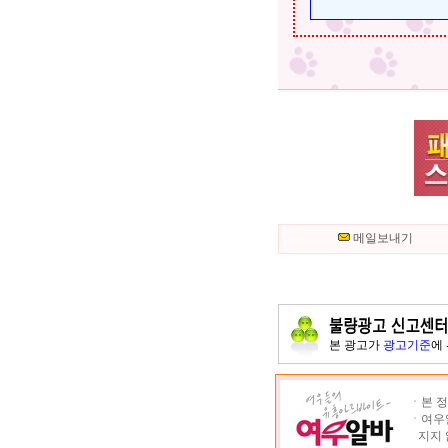
메일보내기
본 광고가
광고기준
에
ㆍ본 정
ㆍ여우알
지지 