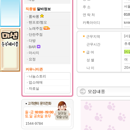
서울
주 소
직종별
알바정보
010
연 락 처
룸싸롱
텐프로/쩜오
카톡아이디
km
노래주점
단란주점
[서
근무지역
다방
추
근무시간
BAR
[시
급 여
마사지
요정
여
성 별
20
나 이
커뮤니티존
나눔스토리
업소매매
자료실
1544-9784