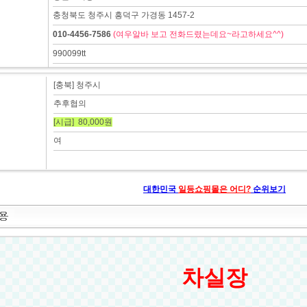
충청북도 청주시 흥덕구 가경동 1457-2
010-4456-7586
(여우알바 보고 전화드렸는데요~라고하세요^^)
990099tt
[충북] 청주시
추후협의
[시급] 80,000원
여
대한민국
일등쇼핑몰은 어디?
순위보기
차실장