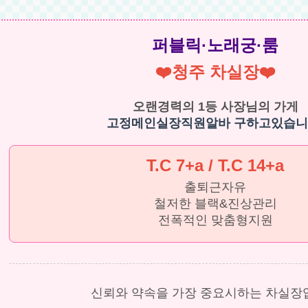
퍼블릭·노래궁·룸
❤️청주 차실장❤️
오랜경력의 1등 사장님의 가게
고정메인실장직원알바 구하고있습니
T.C 7+a / T.C 14+a
출퇴근자유
철저한 블랙&진상관리
전폭적인 맞춤형지원
신뢰와 약속을 가장 중요시하는 차실장