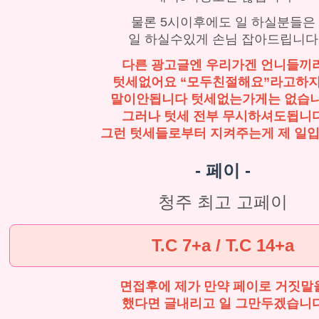
물론 5시이후에도 일 하실분들은
일 하실수있게 손님 잡아드립니다
다른 광고글엔 우리가겐 언니들끼
텃세없어요 “모두친절해요”라고하
말이안됩니다 텃세없는가게는 없습
그러나 텃세 전부 무시하셔도됩니
그런 텃세들로부터 지켜주는게 제 일
- 페이 -
청주 최고 고페이
T.C 7+a / T.C 14+a
면접후에 제가 만약 페이로 거짓말
했다면 글내리고 일 그만두겠습니