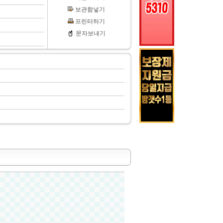
보관함넣기
프린터하기
문자보내기