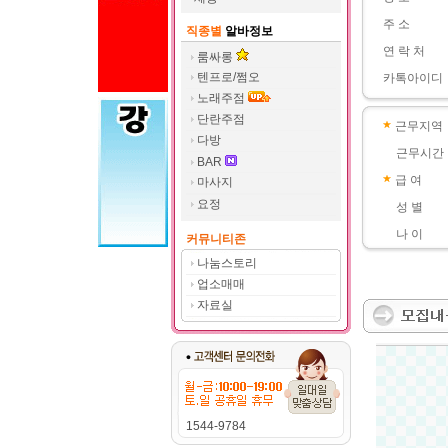
주 소
직종별
알바정보
연 락 처
룸싸롱
텐프로/쩜오
카톡아이디
노래주점
단란주점
근무지역
다방
근무시간
BAR
급 여
마사지
요정
성 별
나 이
커뮤니티존
나눔스토리
업소매매
자료실
1544-9784