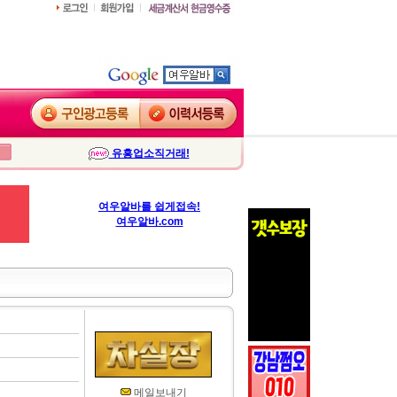
유흥업소직거래!
여우알바를 쉽게접속!
여우알바.com
메일보내기