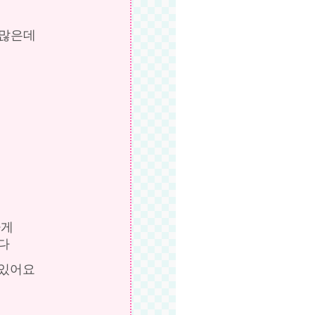
 많은데
도
하게
다
려있어요