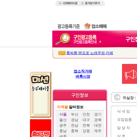
룸싸롱
,
텐프로
,
노래주점
,
카페
업소직거래
벼룩시장
차실장 :
지역별
알바정보
닉 네 임
서울
부산
인천
경기
모집업종
울산
경남
대구
경북
광주
전남
전북
대전
담 당 자
충남
충북
강원
제주
상 호
세종