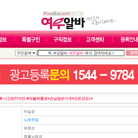
▶시간당TC8만◀퍼블릭룸궁♥손님많은가게♥모든강요x♥
차실장
노래주점
유창선
명월노래궁