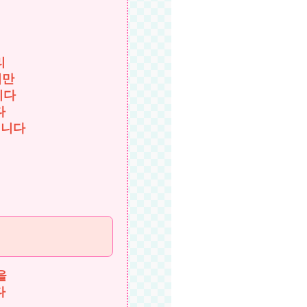
리
지만
니다
다
입니다
을
다