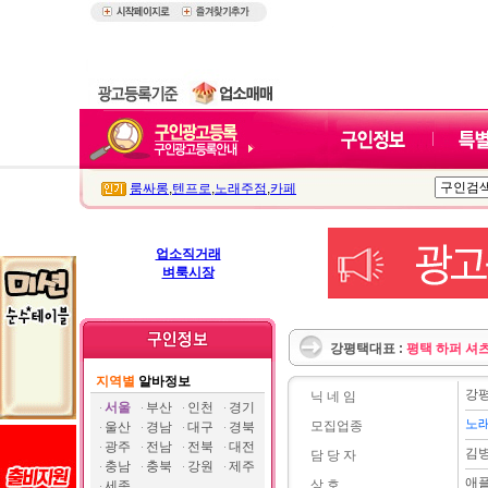
룸싸롱
,
텐프로
,
노래주점
,
카페
업소직거래
벼룩시장
강평택대표 :
평택 하퍼 셔츠
지역별
알바정보
강
닉 네 임
서울
부산
인천
경기
노
모집업종
울산
경남
대구
경북
광주
전남
전북
대전
김
담 당 자
충남
충북
강원
제주
애
상 호
세종