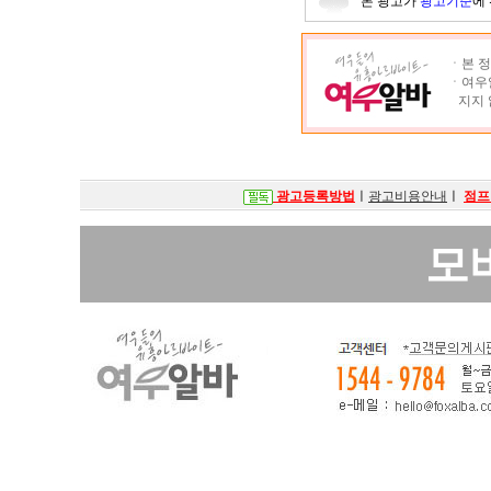
본 광고가
광고기준
에
ㆍ본 정
ㆍ여우알
지지 
광고등록방법
ㅣ
광고비용안내
ㅣ
점프
모