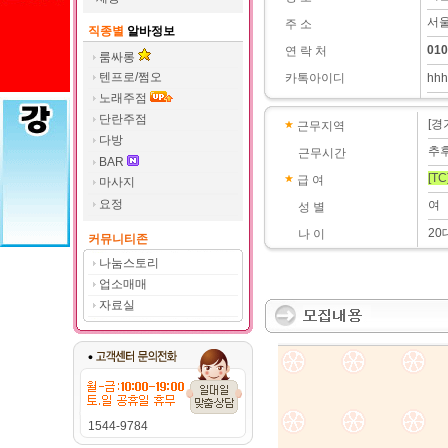
서울
주 소
직종별
알바정보
010
연 락 처
룸싸롱
텐프로/쩜오
카톡아이디
hhh
노래주점
단란주점
[경
근무지역
다방
추
근무시간
BAR
[TC
급 여
마사지
요정
여
성 별
20
나 이
커뮤니티존
나눔스토리
업소매매
자료실
1544-9784