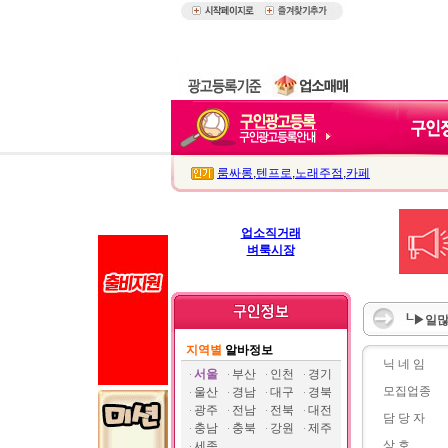
룸싸롱
,
텐프로
,
노래주점
,
카페
업소직거래
벼룩시장
┖▶일많
지역별
알바정보
닉 네 임
서울
부산
인천
경기
모집업종
울산
경남
대구
경북
광주
전남
전북
대전
담 당 자
충남
충북
강원
제주
상 호
세종