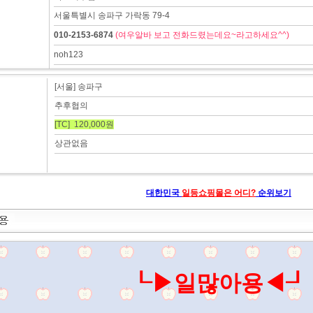
서울특별시 송파구 가락동 79-4
010-2153-6874
(여우알바 보고 전화드렸는데요~라고하세요^^)
noh123
[서울] 송파구
추후협의
[TC] 120,000원
상관없음
대한민국
일등쇼핑몰은 어디?
순위보기
┖▶일많아용◀┚