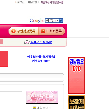
유흥업소직거래!
여우알바를 쉽게접속!
여우알바.com
메일보내기