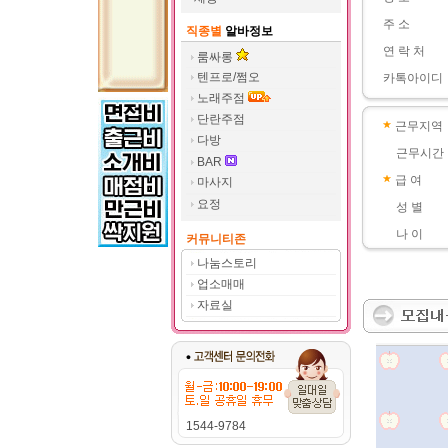
주 소
직종별
알바정보
연 락 처
룸싸롱
텐프로/쩜오
카톡아이디
노래주점
단란주점
근무지역
다방
근무시간
BAR
급 여
마사지
요정
성 별
나 이
커뮤니티존
나눔스토리
업소매매
자료실
1544-9784