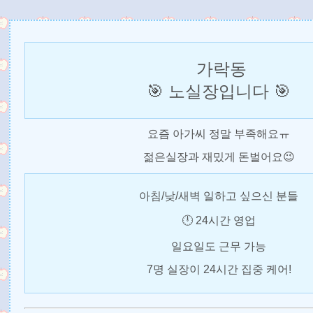
가락동
🎯
노실장입니다
🎯
요즘 아가씨 정말 부족해요ㅠ
젊은실장과 재밌게 돈벌어요😉
아침/낮/새벽 일하고 싶으신 분들
🕛 24시간 영업
일요일도 근무 가능
7명 실장이 24시간 집중 케어!