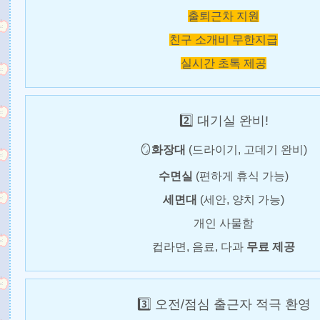
출퇴근차 지원
친구 소개비 무한지급
실시간 초톡 제공
2️⃣ 대기실 완비!
🪞
화장대
(드라이기, 고데기 완비)
수면실
(편하게 휴식 가능)
세면대
(세안, 양치 가능)
개인 사물함
컵라면, 음료, 다과
무료 제공
3️⃣ 오전/점심 출근자 적극 환영