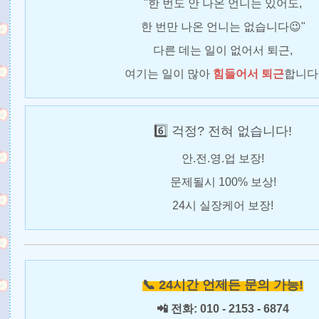
"한 번도 안 나온 언니는 있어도,
한 번만 나온 언니는 없습니다😉"
다른 데는 일이 없어서 퇴근,
여기는 일이 많아
힘들어서 퇴근
합니다
6️⃣ 걱정? 전혀 없습니다!
안.전.영.업 보장!
문제될시 100% 보상!
24시 실장케어 보장!
📞 24시간 언제든 문의 가능!
📲 전화: 010 - 2153 - 6874