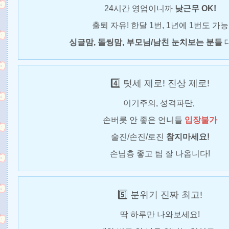
24시간 영업이니까
낮근무 OK!
출퇴 자유! 한달 1번, 1년에 1번도 가능
싱글맘, 돌씽맘, 부모님/남친 눈치보는 분들
4️⃣ 텃세 제로! 진상 제로!
이기주의, 성격파탄,
손버릇 안 좋은 언니들
입장불가
술진/손진/로진
참지마세요!
손님층 좋고 팁 잘 나옵니다!
5️⃣ 분위기 진짜 최고!
딱 하루만 나와보세요!