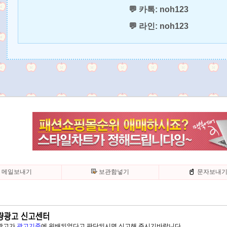
💬 카톡: noh123
💬 라인: noh123
메일보내기
보관함넣기
문자보내
 광고가
광고기준
에 위배되었다고 판단되시면 신고해 주시기바랍니다.