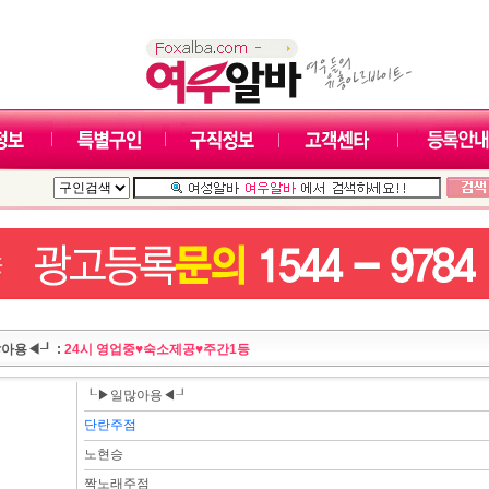
아용◀┚ :
24시 영업중♥숙소제공♥주간1등
┖▶일많아용◀┚
단란주점
노현승
짝노래주점