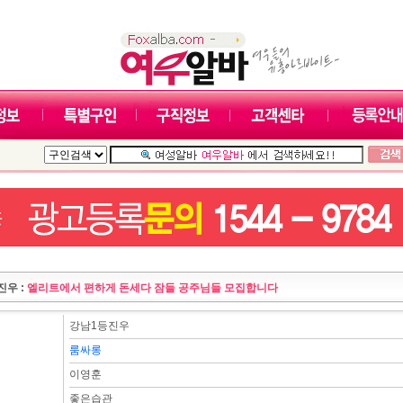
진우 :
엘리트에서 편하게 돈세다 잠들 공주님들 모집합니다
강남1등진우
룸싸롱
이영훈
좋은습관