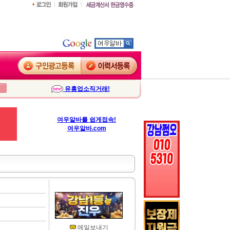
유흥업소직거래!
여우알바를 쉽게접속!
여우알바.com
메일보내기