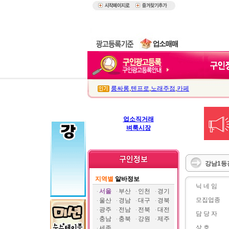
룸싸롱
,
텐프로
,
노래주점
,
카페
업소직거래
벼룩시장
강남1등
지역별
알바정보
닉 네 임
서울
부산
인천
경기
모집업종
울산
경남
대구
경북
광주
전남
전북
대전
담 당 자
충남
충북
강원
제주
상 호
세종