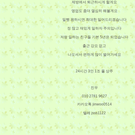
제방에서 퇴근하시게 할게요
영업도 좀더 열심히 해볼게요
밀빵 원하시면 최대한 밀어드리겠습니다
정 많고 재밌게 일하자 주의입니다
저랑 일하는 친구들 기본 5년은 되었습니다
출근 강요 없고
나오셔서 편하게 많이 벌어가세요
24시간 3인 1조 풀 상주
진우
010 2781 9627
카카오톡 jinwoo0514
텔레 jsss1122