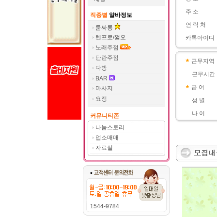
주 소
직종별
알바정보
연 락 처
룸싸롱
텐프로/쩜오
카톡아이디
노래주점
단란주점
근무지역
다방
근무시간
BAR
급 여
마사지
요정
성 별
나 이
커뮤니티존
나눔스토리
업소매매
자료실
1544-9784