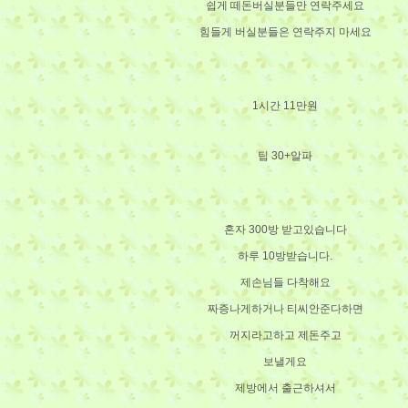
쉽게 떼돈버실분들만 연락주세요
힘들게 버실분들은 연락주지 마세요
1시간 11만원
팁 30+알파
혼자 300방 받고있습니다
하루 10방받습니다.
제손님들 다착해요
짜증나게하거나 티씨안준다하면
꺼지라고하고 제돈주고
보낼게요
제방에서 출근하셔서