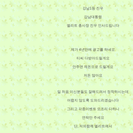
강남1등 진우
강남대통령
엘리트 총사장 진우 인사드립니다
제가 4년만에 광고를 하네요
티씨 다받아드릴게요
안주면 제돈으로 드릴게요
저돈 많아요
일 처음 이신분들도 잘해드려서 정착하시는데
어렵지 않도록 도와드리겠습니다
그리고 각종이벤트 모조리 다하니
연락만 주세요
단, 저와함께 엘리트에서