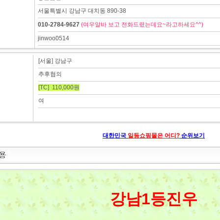
서울특별시 강남구 대치동 890-38
010-2784-9627
(여우알바 보고 전화드렸는데요~라고하세요^^)
jinwoo0514
[서울] 강남구
추후협의
[TC] 110,000원
여
대한민국
일등쇼핑몰은 어디?
순위보기
강남1등진우