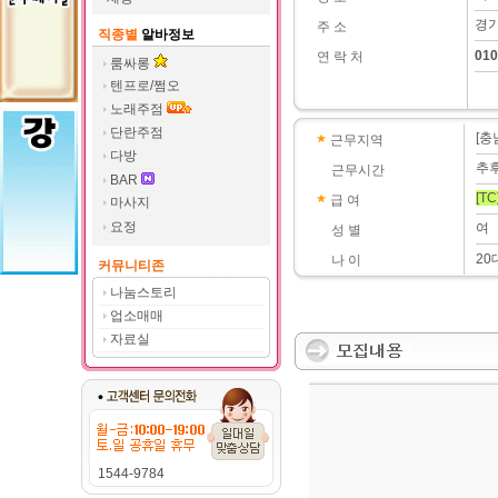
경기
주 소
직종별
알바정보
010
연 락 처
룸싸롱
텐프로/쩜오
노래주점
단란주점
[충
근무지역
다방
추
근무시간
BAR
[TC
급 여
마사지
요정
여
성 별
20
나 이
커뮤니티존
나눔스토리
업소매매
자료실
1544-9784