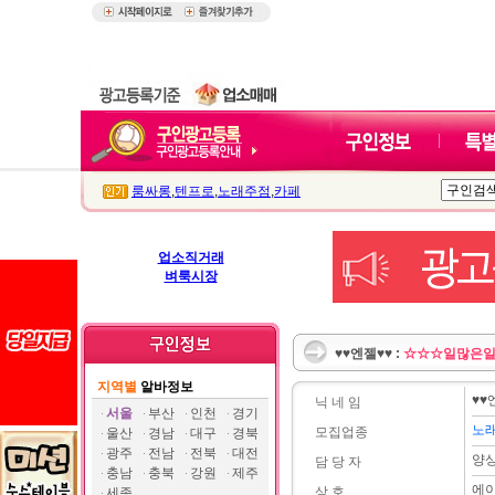
룸싸롱
,
텐프로
,
노래주점
,
카페
업소직거래
벼룩시장
♥♥엔젤♥♥ :
☆☆☆일많은
지역별
알바정보
♥♥
닉 네 임
서울
부산
인천
경기
노
모집업종
울산
경남
대구
경북
광주
전남
전북
대전
양
담 당 자
충남
충북
강원
제주
에
상 호
세종