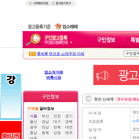
룸싸롱
,
텐프로
,
노래주점
,
카페
업소직거래
벼룩시장
천안 신세계 :
갯수보장 떼
지역별
알바정보
천안
닉 네 임
서울
부산
인천
경기
노
모집업종
울산
경남
대구
경북
광주
전남
전북
대전
조
담 당 자
충남
충북
강원
제주
러
상 호
세종