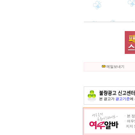
메일보내기
본 광고가
광고기준
에
ㆍ본 정
ㆍ여우알
지지 