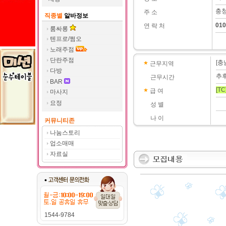
충청
주 소
직종별
알바정보
010
연 락 처
룸싸롱
텐프로/쩜오
노래주점
단란주점
[충
근무지역
다방
추
근무시간
BAR
[TC
급 여
마사지
요정
성 별
나 이
커뮤니티존
나눔스토리
업소매매
자료실
1544-9784