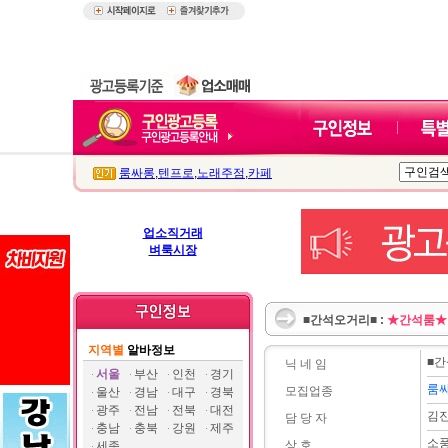
룸싸롱
,
텐프로
,
노래주점
,
카페
업소직거래
벼룩시장
■간석오거리■ :
★간석룸★
지역별
알바정보
■
닉 네 임
서울
부산
인천
경기
룸
모집업종
울산
경남
대구
경북
광주
전남
전북
대전
김
담 당 자
충남
충북
강원
제주
소
상 호
세종