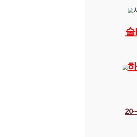
술
하
20