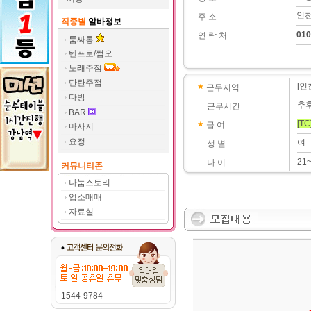
인천
주 소
직종별
알바정보
010
연 락 처
룸싸롱
텐프로/쩜오
노래주점
단란주점
[인
근무지역
다방
추
근무시간
BAR
[TC
급 여
마사지
요정
여
성 별
21
나 이
커뮤니티존
나눔스토리
업소매매
자료실
1544-9784